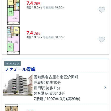
7.4
万円
2階 / 2LDK /
専有面積
49.50㎡
7.4
万円
4階 / 2LDK /
専有面積
56.00㎡
マンション
ファミール青峰
愛知県名古屋市南区汐田町
呼続駅 徒歩10分
堀田駅 徒歩11分
妙音通駅 徒歩13分
7階建 / 1997年 3月(築29年)