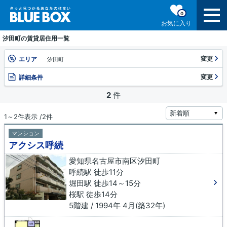
0
お気に入り
汐田町の賃貸居住用一覧
変更
エリア
汐田町
変更
詳細条件
2
件
1～2件表示 /2件
マンション
アクシス呼続
愛知県名古屋市南区汐田町
呼続駅 徒歩11分
堀田駅 徒歩14～15分
桜駅 徒歩14分
5階建 / 1994年 4月(築32年)