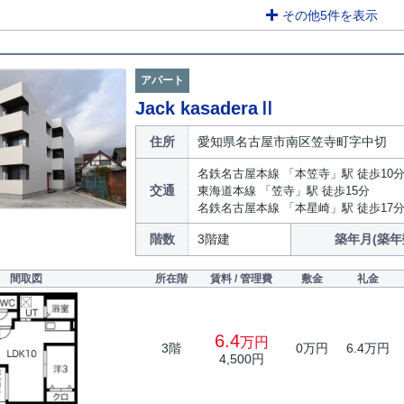
その他5件を表示
アパート
Jack kasaderaⅡ
住所
愛知県名古屋市南区笠寺町字中切
名鉄名古屋本線 「本笠寺」駅 徒歩10
交通
東海道本線 「笠寺」駅 徒歩15分
名鉄名古屋本線 「本星崎」駅 徒歩17
階数
3階建
築年月(築年
間取図
所在階
賃料 / 管理費
敷金
礼金
6.4
万円
3階
0万円
6.4万円
4,500円