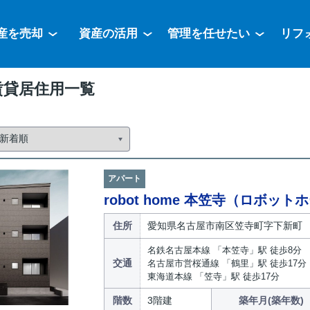
産を売却
資産の活用
管理を任せたい
リフ
賃貸居住用一覧
アパート
robot home 本笠寺（ロボッ
住所
愛知県名古屋市南区笠寺町字下新町
名鉄名古屋本線 「本笠寺」駅 徒歩8分
交通
名古屋市営桜通線 「鶴里」駅 徒歩17分
東海道本線 「笠寺」駅 徒歩17分
階数
3階建
築年月(築年数)