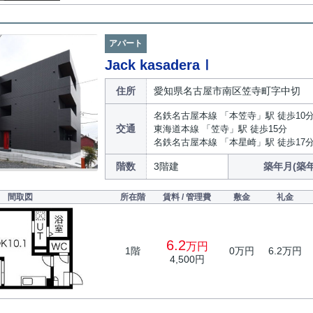
アパート
Jack kasaderaⅠ
住所
愛知県名古屋市南区笠寺町字中切
名鉄名古屋本線 「本笠寺」駅 徒歩10
交通
東海道本線 「笠寺」駅 徒歩15分
名鉄名古屋本線 「本星崎」駅 徒歩17
階数
3階建
築年月(築年
間取図
所在階
賃料 / 管理費
敷金
礼金
6.2
万円
1階
0万円
6.2万円
4,500円