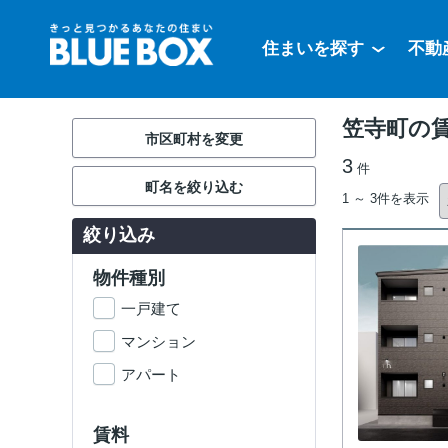
住まいを探す
不動
笠寺町の
市区町村を変更
3
件
町名を絞り込む
1 ～ 3件を表示
絞り込み
物件種別
一戸建て
マンション
アパート
賃料