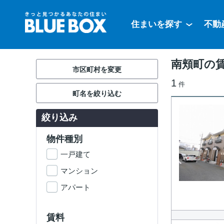
住まいを探す
不動
南頬町の
市区町村を変更
1
件
町名を絞り込む
絞り込み
物件種別
一戸建て
マンション
アパート
賃料