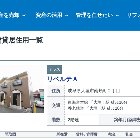
産を売却
資産の活用
管理を任せたい
リフ
賃貸居住用一覧
テラス
リベルテＡ
住所
岐阜県大垣市南頬町２丁目
東海道本線 「大垣」駅 徒歩18分
交通
養老鉄道 「大垣」駅 徒歩18分
階数
2階建
築年月(築年数
間取図
所在階
賃料 / 管理費
敷金
礼金