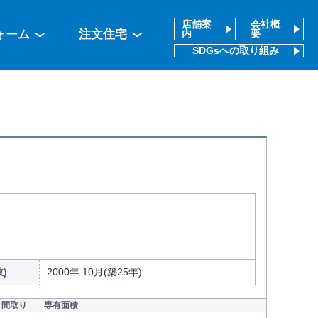
店舗案
会社概
ォーム
注文住宅
内
要
SDGsへの取り組み
)
2000年 10月(築25年)
間取り
専有面積