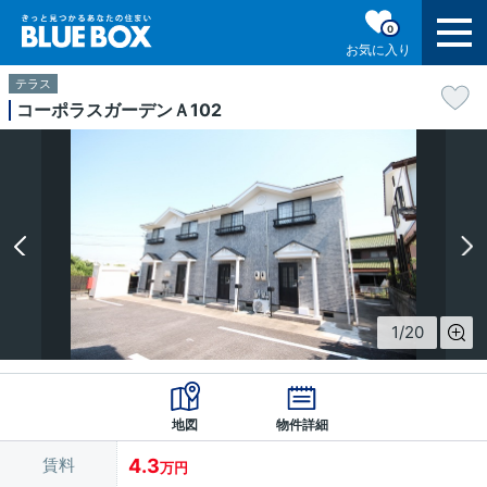
0
お気に入り
テラス
コーポラスガーデンＡ102
1
/
20
地図
物件詳細
賃料
4.3
万円