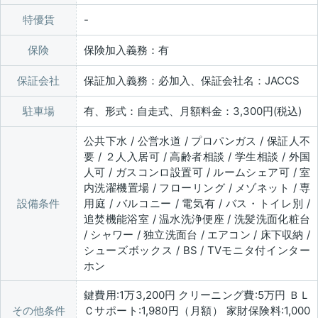
特優賃
保険
保険加入義務：有
保証会社
保証加入義務：必加入、保証会社名：JACCS
駐車場
有、形式：自走式、月額料金：3,300円(税込)
公共下水 / 公営水道 / プロパンガス / 保証人不
要 / ２人入居可 / 高齢者相談 / 学生相談 / 外国
人可 / ガスコンロ設置可 / ルームシェア可 / 室
内洗濯機置場 / フローリング / メゾネット / 専
設備条件
用庭 / バルコニー / 電気有 / バス・トイレ別 /
追焚機能浴室 / 温水洗浄便座 / 洗髪洗面化粧台
/ シャワー / 独立洗面台 / エアコン / 床下収納 /
シューズボックス / BS / TVモニタ付インター
ホン
鍵費用:1万3,200円 クリーニング費:5万円 ＢＬ
その他条件
Ｃサポート:1,980円（月額） 家財保険料:1,000