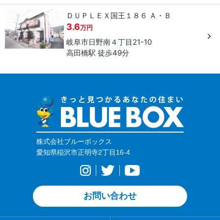
ＤＵＰＬＥＸ国王１８６ Ａ・Ｂ
3.6
万円
岐阜市
日野南
４丁目
21-10
高田橋駅 徒歩49分
株式会社ブルーボックス
愛知県稲沢市正明寺2丁目16-4
お問い合わせ