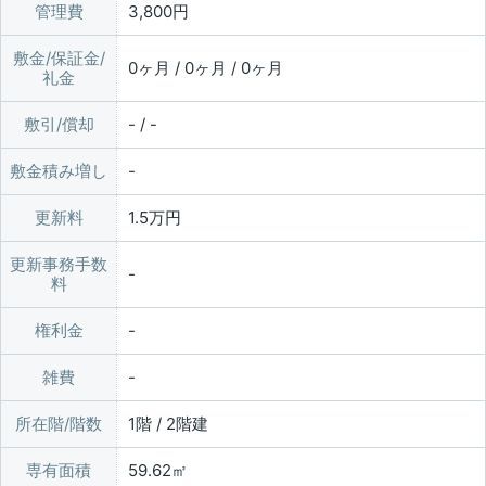
管理費
3,800円
敷金/保証金/
0ヶ月 / 0ヶ月 / 0ヶ月
礼金
敷引/償却
- / -
敷金積み増し
更新料
1.5万円
更新事務手数
料
権利金
雑費
所在階/階数
1階 / 2階建
専有面積
59.62㎡