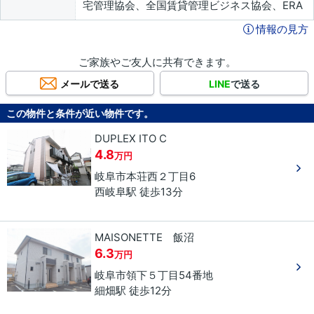
宅管理協会、全国賃貸管理ビジネス協会、ERA
情報の見方
ご家族やご友人に共有できます。
メールで送る
LINE
で送る
この物件と条件が近い物件です。
DUPLEX ITO C
4.8
万円
岐阜市
本荘西
２丁目
6
西岐阜駅 徒歩13分
MAISONETTE 飯沼
6.3
万円
岐阜市
領下
５丁目
54番地
細畑駅 徒歩12分