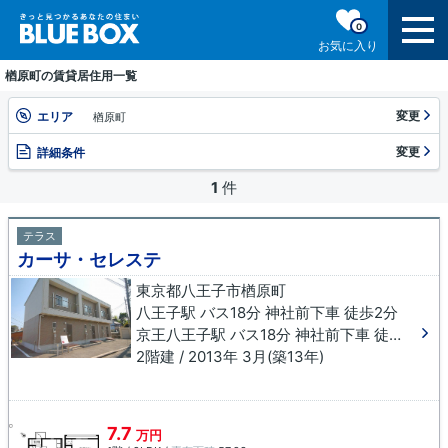
0
お気に入り
楢原町の賃貸居住用一覧
変更
エリア
楢原町
変更
詳細条件
1
件
テラス
カーサ・セレステ
東京都八王子市楢原町
八王子駅 バス18分 神社前下車 徒歩2分
京王八王子駅 バス18分 神社前下車 徒歩2分
2階建 / 2013年 3月(築13年)
7.7
万円