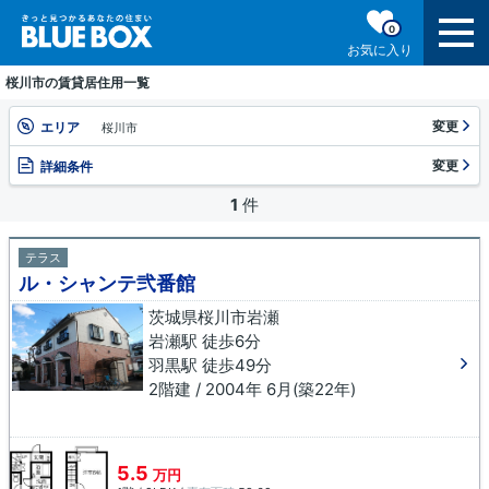
0
お気に入り
桜川市の賃貸居住用一覧
変更
エリア
桜川市
変更
詳細条件
1
件
テラス
ル・シャンテ弐番館
茨城県桜川市岩瀬
岩瀬駅 徒歩6分
羽黒駅 徒歩49分
2階建 / 2004年 6月(築22年)
5.5
万円