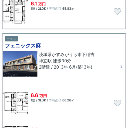
6.1
万円
1階 / 2LDK /
専有面積
65.83㎡
テラス
フェニックス麻
茨城県かすみがうら市下稲吉
神立駅 徒歩30分
2階建 / 2013年 6月(築13年)
6.6
万円
1階 / 3LDK /
専有面積
66.26㎡