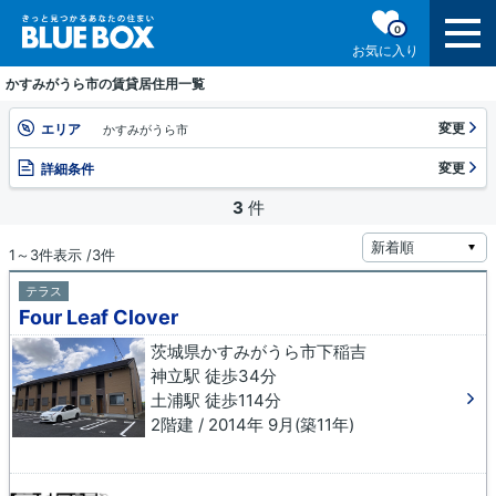
0
お気に入り
かすみがうら市の賃貸居住用一覧
変更
エリア
かすみがうら市
変更
詳細条件
3
件
1～3件表示 /3件
テラス
Four Leaf Clover
茨城県かすみがうら市下稲吉
神立駅 徒歩34分
土浦駅 徒歩114分
2階建 / 2014年 9月(築11年)