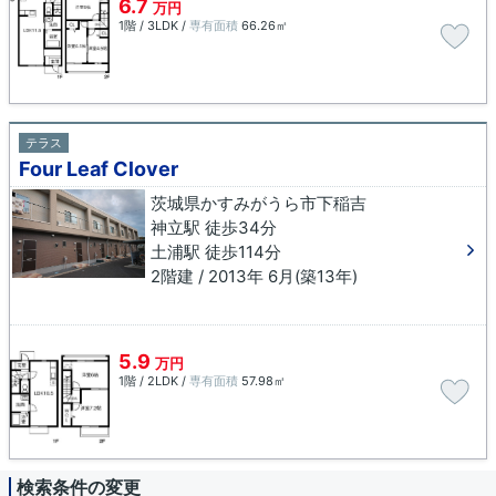
6.7
万円
1階 / 3LDK /
専有面積
66.26㎡
テラス
Four Leaf Clover
茨城県かすみがうら市下稲吉
神立駅 徒歩34分
土浦駅 徒歩114分
2階建 / 2013年 6月(築13年)
5.9
万円
1階 / 2LDK /
専有面積
57.98㎡
検索条件の変更