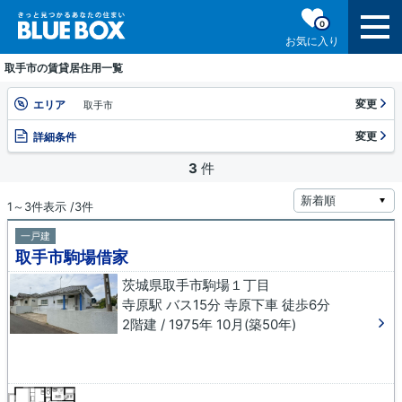
0
お気に入り
取手市の賃貸居住用一覧
変更
エリア
取手市
変更
詳細条件
3
件
1～3件表示 /3件
一戸建
取手市駒場借家
茨城県取手市駒場１丁目
寺原駅 バス15分 寺原下車 徒歩6分
2階建 / 1975年 10月(築50年)