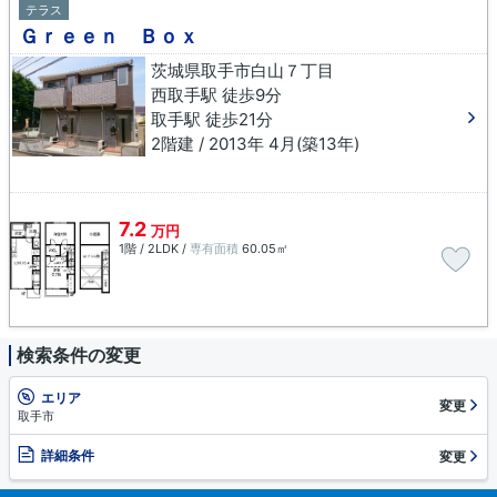
テラス
Ｇｒｅｅｎ Ｂｏｘ
茨城県取手市白山７丁目
西取手駅 徒歩9分
取手駅 徒歩21分
2階建 / 2013年 4月(築13年)
7.2
万円
1階 / 2LDK /
専有面積
60.05㎡
検索条件の変更
エリア
変更
取手市
詳細条件
変更