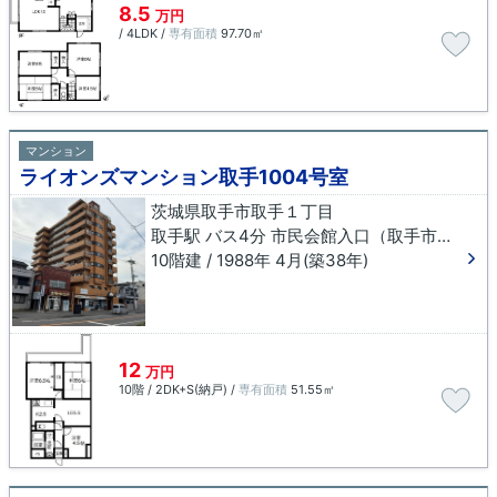
8.5
万円
/ 4LDK /
専有面積
97.70㎡
マンション
ライオンズマンション取手1004号室
茨城県取手市取手１丁目
取手駅 バス4分 市民会館入口（取手市）下車 徒歩2分
10階建 / 1988年 4月(築38年)
12
万円
10階 / 2DK+S(納戸) /
専有面積
51.55㎡