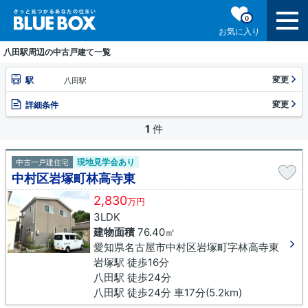
0
お気に入り
八田駅周辺の中古戸建て一覧
変更
駅
八田駅
変更
詳細条件
1
件
現地見学会あり
中古一戸建住宅
中村区岩塚町林高寺東
2,830
万円
3LDK
建物面積
76.40㎡
愛知県名古屋市中村区岩塚町字林高寺東
岩塚駅 徒歩16分
八田駅 徒歩24分
八田駅 徒歩24分 車17分(5.2km)