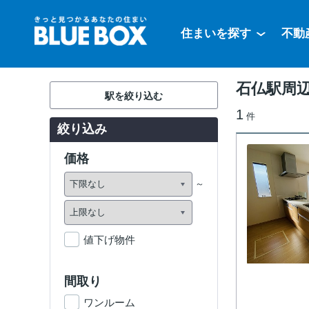
住まいを探す
不動
石仏駅周
駅を絞り込む
1
件
絞り込み
価格
値下げ物件
間取り
ワンルーム