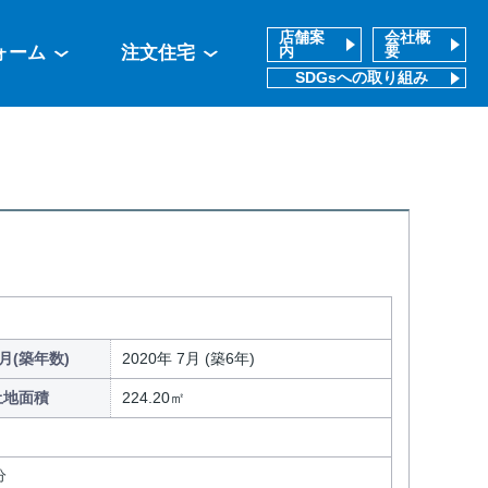
店舗案
会社概
ォーム
注文住宅
内
要
SDGsへの取り組み
月(築年数)
2020年 7月 (築6年)
土地面積
224.20㎡
分