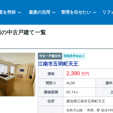
産を売却
資産の活用
管理を任せたい
リフ
辺の中古戸建て一覧
中古一戸建住宅
現地見学会あり
江南市五明町天王
2,390
価格
万円
間取り
4LDK
築年
建物面積
92.74㎡
住所
愛知県江南市五明町天王
名鉄犬山線 「布袋」駅 徒歩14