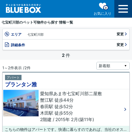
0
お気に入り
七宝町川部のペット可物件から探す 情報一覧
変更
エリア
七宝町川部
変更
詳細条件
2
件
1～2件表示 /2件
アパート
プランタン雅
愛知県あま市七宝町川部二屋敷
蟹江駅 徒歩44分
春田駅 徒歩52分
木田駅 徒歩55分
2階建 / 2015年 2月(築11年)
こちらの物件はアパートです。快適に暮らすのであれば、当社のオススメ物件はいかがでしょうか？お客様のライフスタイルに適した物件情報をご提供いたします。お気軽にお問い合わせ下さい。