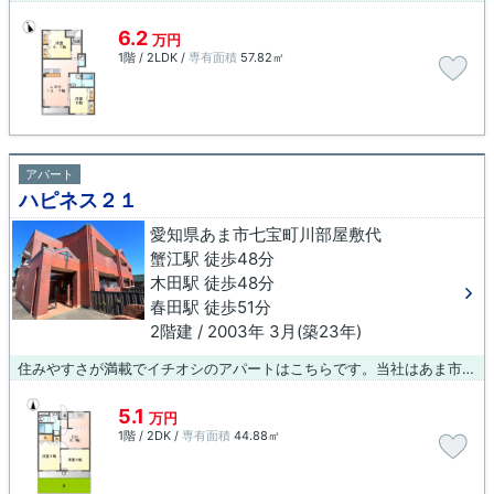
6.2
万円
1階 / 2LDK /
専有面積
57.82㎡
アパート
ハピネス２１
愛知県あま市七宝町川部屋敷代
蟹江駅 徒歩48分
木田駅 徒歩48分
春田駅 徒歩51分
2階建 / 2003年 3月(築23年)
住みやすさが満載でイチオシのアパートはこちらです。当社はあま市に密着しており、多種多様な賃貸住宅情報をお取り扱いしております。ご希望の条件がございましたら、当社へお問い合わせ下さい。
5.1
万円
1階 / 2DK /
専有面積
44.88㎡