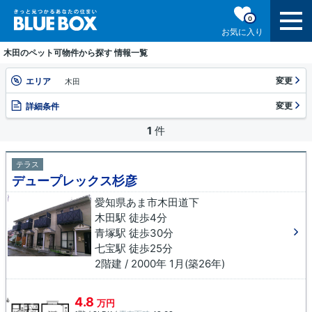
0
お気に入り
木田のペット可物件から探す 情報一覧
変更
エリア
木田
変更
詳細条件
1
件
テラス
デュープレックス杉彦
愛知県あま市木田道下
木田駅 徒歩4分
青塚駅 徒歩30分
七宝駅 徒歩25分
2階建 / 2000年 1月(築26年)
4.8
万円