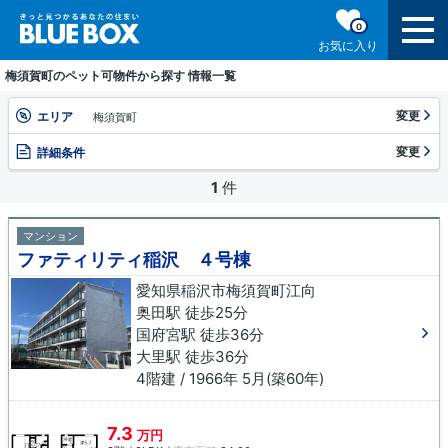
0
お気に入り
梅須賀町のペット可物件から探す 情報一覧
変更
エリア
梅須賀町
変更
詳細条件
1
件
マンション
ファティリティ稲沢 ４号棟
愛知県稲沢市梅須賀町江向
奥田駅 徒歩25分
国府宮駅 徒歩36分
大里駅 徒歩36分
4階建 / 1966年 5月(築60年)
7.3
万円