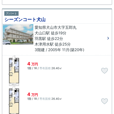
アパート
シーズンコート犬山
愛知県犬山市大字五郎丸
犬山口駅 徒歩19分
羽黒駅 徒歩22分
木津用水駅 徒歩25分
3階建 / 2005年 11月(築20年)
4
万円
1階 / 1R /
専有面積
26.40㎡
4
万円
1階 / 1R /
専有面積
26.40㎡