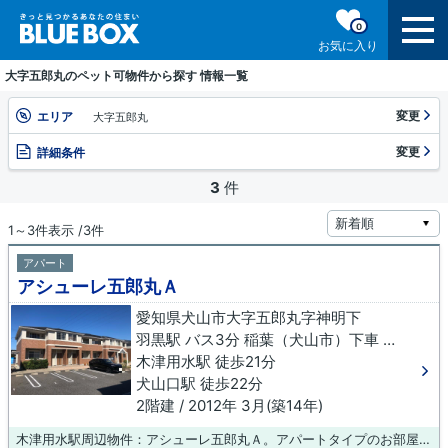
0
お気に入り
大字五郎丸のペット可物件から探す 情報一覧
変更
エリア
大字五郎丸
変更
詳細条件
3
件
1～3件表示 /3件
アパート
アシューレ五郎丸Ａ
愛知県犬山市大字五郎丸字神明下
羽黒駅 バス3分 稲葉（犬山市）下車 徒歩15分
木津用水駅 徒歩21分
犬山口駅 徒歩22分
2階建 / 2012年 3月(築14年)
木津用水駅周辺物件：アシューレ五郎丸Ａ。アパートタイプのお部屋です。犬山市エリアや木津用水付近までのお引っ越しをご検討されているなら、お問い合わせやご連絡をお待ちしております。知識が豊富なスタッフがご対応させて頂きます。