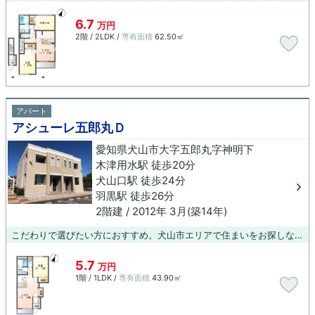
6.7
万円
2階 / 2LDK /
専有面積
62.50㎡
アパート
アシューレ五郎丸Ｄ
愛知県犬山市大字五郎丸字神明下
木津用水駅 徒歩20分
犬山口駅 徒歩24分
羽黒駅 徒歩26分
2階建 / 2012年 3月(築14年)
こだわりで選びたい方におすすめ。犬山市エリアで住まいをお探しなら「アシューレ五郎丸Ｄ」。住む人のことも考えられている満足度の高いアパートです。数多くの物件をご用意しております。お客様のご希望の物件をお選び下さい。スタッフ一同、ご協力させて頂きます。
5.7
万円
1階 / 1LDK /
専有面積
43.90㎡