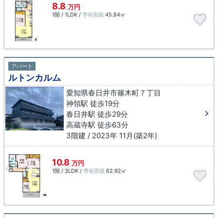
8.8
万円
1階 / 1LDK /
専有面積
45.84㎡
アパート
ルトンカルム
愛知県春日井市篠木町７丁目
神領駅 徒歩19分
春日井駅 徒歩29分
高蔵寺駅 徒歩63分
3階建 / 2023年 11月(築2年)
10.8
万円
1階 / 3LDK /
専有面積
62.92㎡