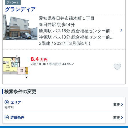
アパート
グランディア
愛知県春日井市篠木町１丁目
春日井駅 徒歩14分
勝川駅 バス16分 総合福祉センター前（春日井市）下車 徒歩7分
神領駅 バス10分 総合福祉センター前（春日井市）下車 徒歩9分
3階建 / 2021年 3月(築5年)
8.4
万円
2階 / 1LDK /
専有面積
44.95㎡
検索条件の変更
エリア
変更
篠木町
詳細条件
変更