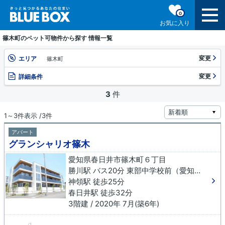
0
お気に入り
篠木町のペット可物件から探す 情報一覧
変更
エリア
篠木町
変更
詳細条件
3
件
1～3件表示 /3件
アパート
グランシャリオ篠木
愛知県春日井市篠木町６丁目
勝川駅 バス20分 東部中学校前（愛知県）下車 徒歩5分
神領駅 徒歩25分
春日井駅 徒歩32分
3階建 / 2020年 7月(築6年)