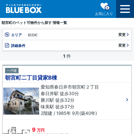
0
お気に入り
朝宮町のペット可物件から探す 情報一覧
変更
エリア
朝宮町
変更
詳細条件
1
件
一戸建
朝宮町二丁目貸家B棟
愛知県春日井市朝宮町２丁目
春日井駅 徒歩30分
勝川駅 徒歩32分
味美駅 徒歩37分
2階建 / 1985年 9月(築40年)
9
万円