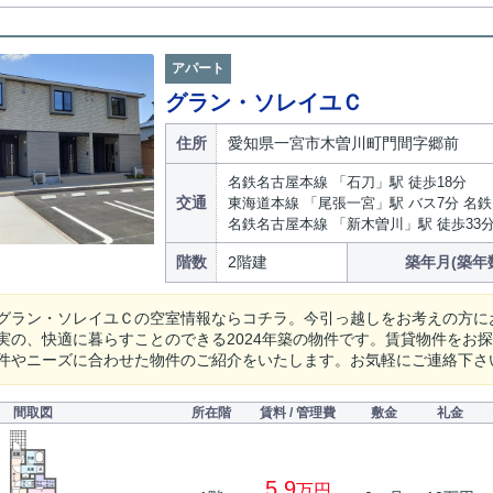
アパート
グラン・ソレイユＣ
住所
愛知県一宮市木曽川町門間字郷前
名鉄名古屋本線 「石刀」駅 徒歩18分
交通
東海道本線 「尾張一宮」駅 バス7分 名鉄
名鉄名古屋本線 「新木曽川」駅 徒歩33
階数
2階建
築年月(築年
グラン・ソレイユＣの空室情報ならコチラ。今引っ越しをお考えの方に
実の、快適に暮らすことのできる2024年築の物件です。賃貸物件をお
件やニーズに合わせた物件のご紹介をいたします。お気軽にご連絡下さ
間取図
所在階
賃料 / 管理費
敷金
礼金
5.9
万円