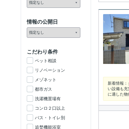
情報の公開日
こだわり条件
ペット相談
リノベーション
メゾネット
新着情報：
い設備も充
都市ガス
に適した物
洗濯機置場有
コンロ２口以上
バス・トイレ別
追焚機能浴室