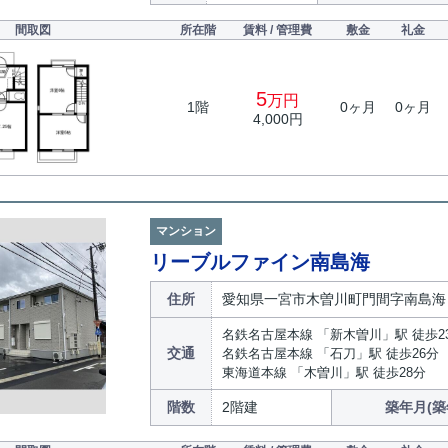
間取図
所在階
賃料 / 管理費
敷金
礼金
5
万円
1階
0ヶ月
0ヶ月
4,000円
マンション
リーブルファイン南島海
住所
愛知県一宮市木曽川町門間字南島海
名鉄名古屋本線 「新木曽川」駅 徒歩2
交通
名鉄名古屋本線 「石刀」駅 徒歩26分
東海道本線 「木曽川」駅 徒歩28分
階数
2階建
築年月(築