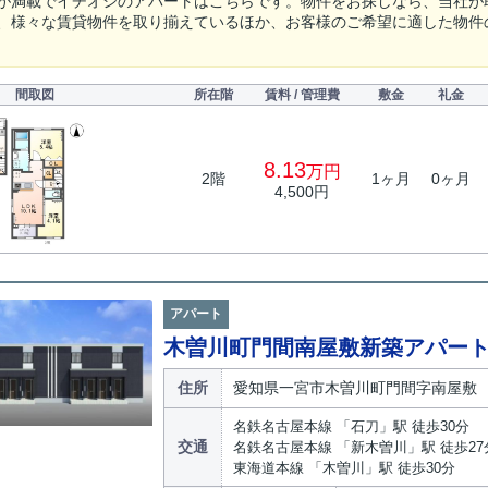
が満載でイチオシのアパートはこちらです。物件をお探しなら、当社が
、様々な賃貸物件を取り揃えているほか、お客様のご希望に適した物件
間取図
所在階
賃料 / 管理費
敷金
礼金
8.13
万円
2階
1ヶ月
0ヶ月
4,500円
アパート
木曽川町門間南屋敷新築アパー
住所
愛知県一宮市木曽川町門間字南屋敷
名鉄名古屋本線 「石刀」駅 徒歩30分
交通
名鉄名古屋本線 「新木曽川」駅 徒歩27
東海道本線 「木曽川」駅 徒歩30分