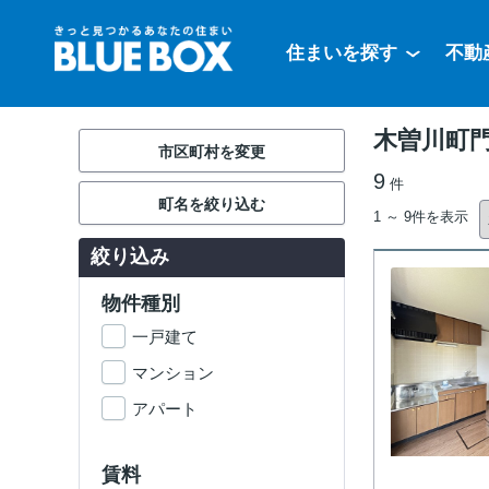
住まいを探す
不動
木曽川町
市区町村を変更
9
件
町名を絞り込む
1 ～ 9件を表示
絞り込み
物件種別
一戸建て
マンション
アパート
賃料