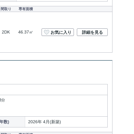
間取り
専有面積
2DK
46.37㎡
お気に入り
詳細を見る
3分
年数)
2026年 4月(新築)