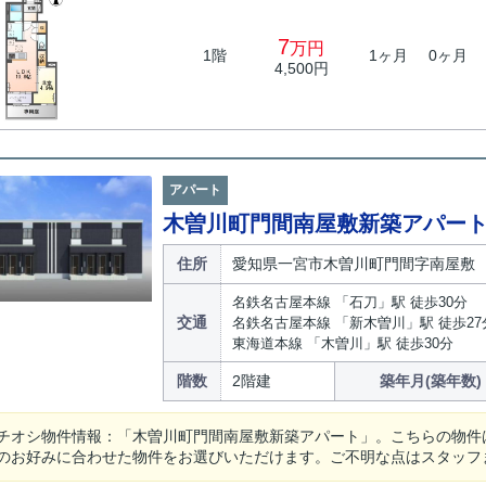
7
万円
1階
1ヶ月
0ヶ月
4,500円
アパート
木曽川町門間南屋敷新築アパー
住所
愛知県一宮市木曽川町門間字南屋敷
名鉄名古屋本線 「石刀」駅 徒歩30分
交通
名鉄名古屋本線 「新木曽川」駅 徒歩27
東海道本線 「木曽川」駅 徒歩30分
階数
2階建
築年月(築年数)
チオシ物件情報：「木曽川町門間南屋敷新築アパート」。こちらの物件
のお好みに合わせた物件をお選びいただけます。ご不明な点はスタッフ