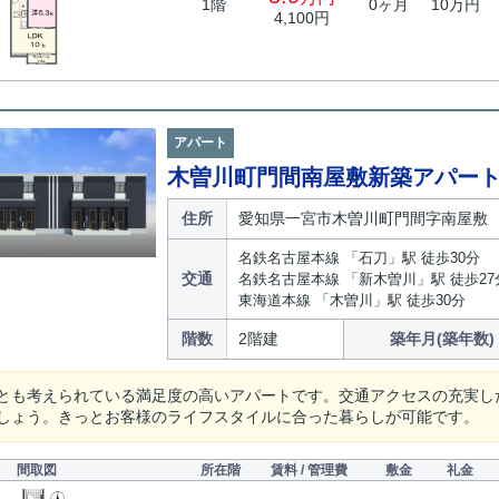
1階
0ヶ月
10万円
4,100円
アパート
木曽川町門間南屋敷新築アパー
住所
愛知県一宮市木曽川町門間字南屋敷
名鉄名古屋本線 「石刀」駅 徒歩30分
交通
名鉄名古屋本線 「新木曽川」駅 徒歩27
東海道本線 「木曽川」駅 徒歩30分
階数
2階建
築年月(築年数)
とも考えられている満足度の高いアパートです。交通アクセスの充実し
しょう。きっとお客様のライフスタイルに合った暮らしが可能です。
間取図
所在階
賃料 / 管理費
敷金
礼金