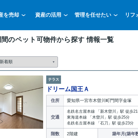
産を売却
資産の活用
管理を任せたい
リフ
門間のペット可物件から探す 情報一覧
テラス
ドリーム国王Ａ
住所
愛知県一宮市木曽川町門間字金塚
名鉄名古屋本線 「新木曽川」駅 徒歩2
交通
東海道本線 「木曽川」駅 徒歩25分
名鉄名古屋本線 「石刀」駅 徒歩23分
階数
2階建
築年月(築年数