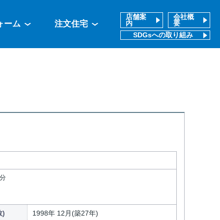
店舗案
会社概
ォーム
注文住宅
内
要
SDGsへの取り組み
1分
)
1998年 12月(築27年)