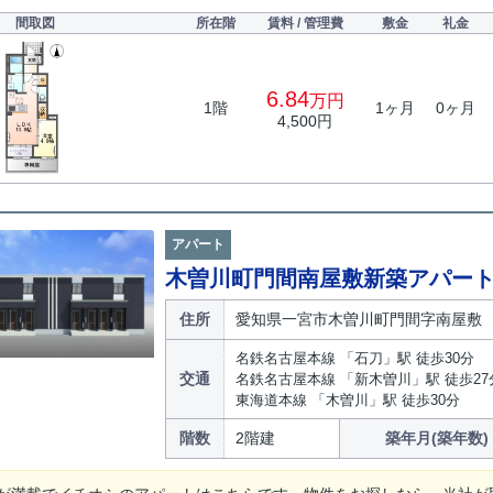
間取図
所在階
賃料 / 管理費
敷金
礼金
6.84
万円
1階
1ヶ月
0ヶ月
4,500円
アパート
木曽川町門間南屋敷新築アパー
住所
愛知県一宮市木曽川町門間字南屋敷
名鉄名古屋本線 「石刀」駅 徒歩30分
交通
名鉄名古屋本線 「新木曽川」駅 徒歩27
東海道本線 「木曽川」駅 徒歩30分
階数
2階建
築年月(築年数)