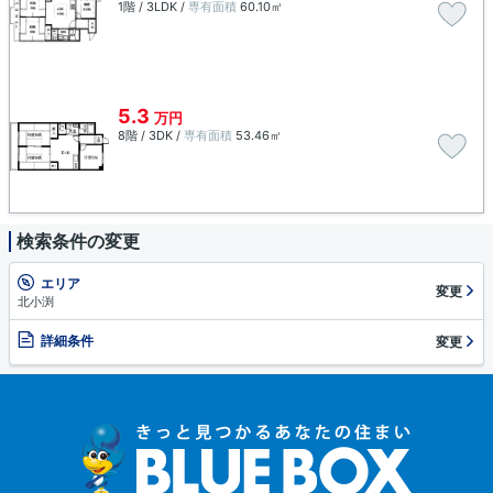
1階 / 3LDK /
専有面積
60.10㎡
5.3
万円
8階 / 3DK /
専有面積
53.46㎡
検索条件の変更
エリア
変更
北小渕
詳細条件
変更