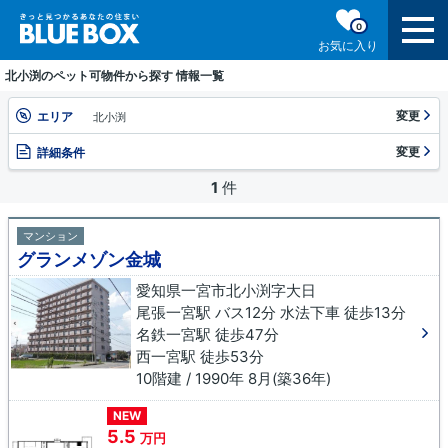
0
お気に入り
北小渕のペット可物件から探す 情報一覧
変更
エリア
北小渕
変更
詳細条件
1
件
マンション
グランメゾン金城
愛知県一宮市北小渕字大日
尾張一宮駅 バス12分 水法下車 徒歩13分
名鉄一宮駅 徒歩47分
西一宮駅 徒歩53分
10階建 / 1990年 8月(築36年)
NEW
5.5
万円