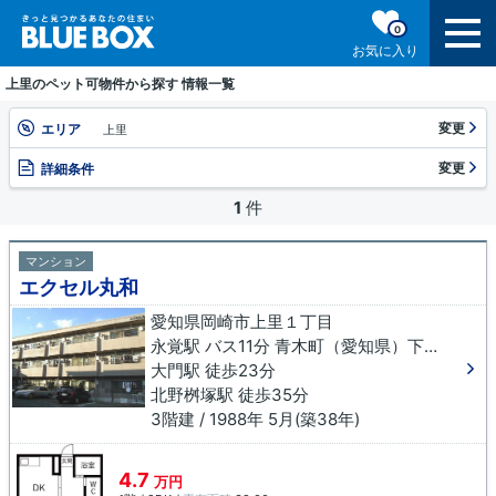
0
お気に入り
上里のペット可物件から探す 情報一覧
変更
エリア
上里
変更
詳細条件
1
件
マンション
エクセル丸和
愛知県岡崎市上里１丁目
永覚駅 バス11分 青木町（愛知県）下車 徒歩11分
大門駅 徒歩23分
北野桝塚駅 徒歩35分
3階建 / 1988年 5月(築38年)
4.7
万円