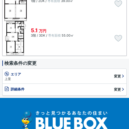
1階 / 2DK /
専有面積
39.00㎡
5.1
万円
3階 / 3DK /
専有面積
55.00㎡
検索条件の変更
エリア
変更
上里
詳細条件
変更