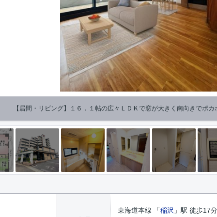
【居間・リビング】１６．１帖の広々ＬＤＫで窓が大きく南向きでポカ
東海道本線 「
稲沢
」駅 徒歩17