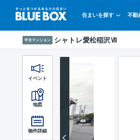
住まいを探す
不動
シャトレ愛松稲沢Ⅶ
中古マンション
イベント
地図
物件詳細