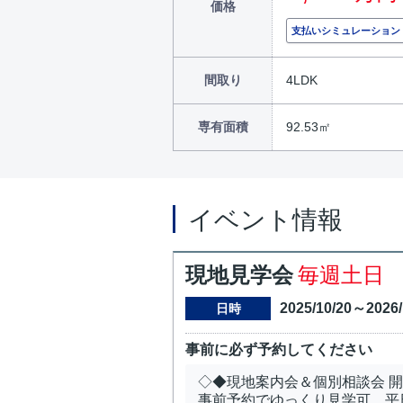
価格
支払いシミュレーション
間取り
4LDK
専有面積
92.53㎡
イベント情報
現地見学会
毎週土日
2025/10/20～2026/
日時
事前に必ず予約してください
◇◆現地案内会＆個別相談会 
事前予約でゆっくり見学可。平