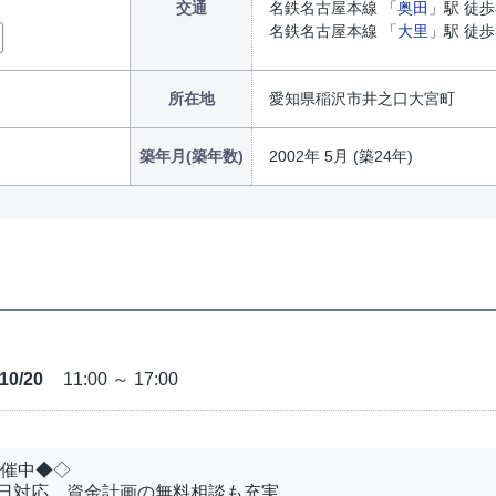
交通
名鉄名古屋本線 「
奥田
」駅 徒歩
名鉄名古屋本線 「
大里
」駅 徒歩3
所在地
愛知県稲沢市井之口大宮町
築年月(築年数)
2002年 5月 (築24年)
10/20
11:00 ～ 17:00
開催中◆◇
日対応、資金計画の無料相談も充実。