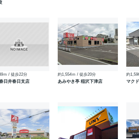
校
49ｍ / 徒歩22分
約1,554ｍ / 徒歩20分
約1,59
西春日井春日支店
あみやき亭 稲沢下津店
マクド