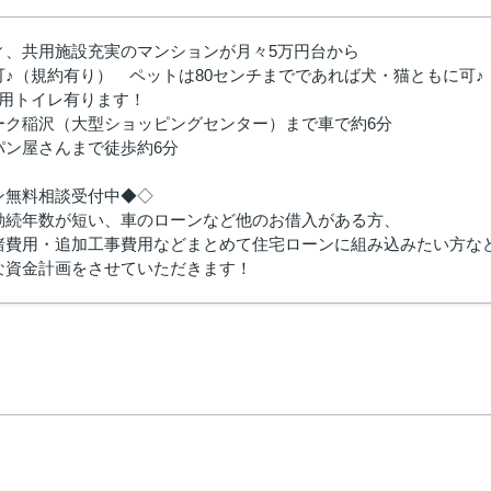
ィ、共用施設充実のマンションが月々5万円台から
♪（規約有り） ペットは80センチまでであれば犬・猫ともに可♪
用トイレ有ります！
ーク稲沢（大型ショッピングセンター）まで車で約6分
パン屋さんまで徒歩約6分
ン無料相談受付中◆◇
勤続年数が短い、車のローンなど他のお借入がある方、
諸費用・追加工事費用などまとめて住宅ローンに組み込みたい方な
な資金計画をさせていただきます！