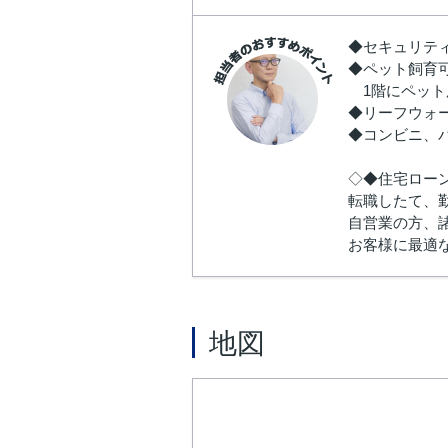
◆セキュリテ
◆ペット飼育可
1階にペット
◆リーフウォ
◆コンビニ、
◇◆住宅ロー
転職したて、
自営業の方、
お客様に最適
地図