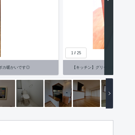
1
/
25
ポカ暖かいです◎
【キッチン】グリーンの木目調がお
分