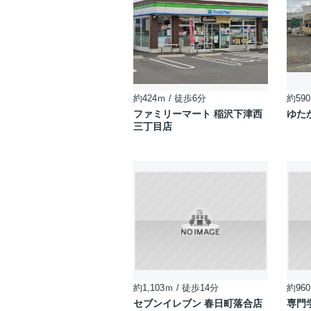
約424ｍ / 徒歩6分
約590
ファミリーマート 稲沢下津西
ゆた
三丁目店
約1,103ｍ / 徒歩14分
約960
セブンイレブン 春日町落合店
専門