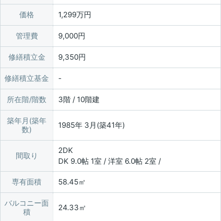
価格
1,299万円
管理費
9,000円
修繕積立金
9,350円
修繕積立基金
所在階/階数
3階 / 10階建
築年月(築年
1985年 3月(築41年)
数)
2DK
間取り
DK 9.0帖 1室 / 洋室 6.0帖 2室 /
専有面積
58.45㎡
バルコニー面
24.33㎡
積