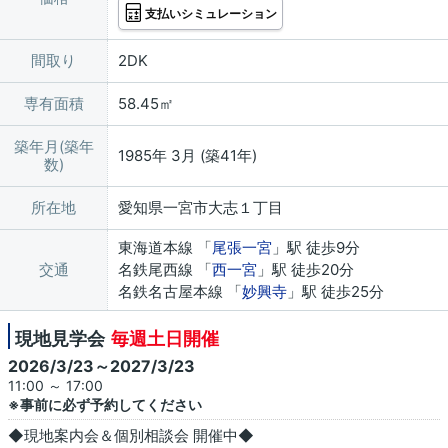
支払いシミュレーション
間取り
2DK
専有面積
58.45㎡
築年月(築年
1985年 3月 (築41年)
数)
所在地
愛知県一宮市大志１丁目
東海道本線 「
尾張一宮
」駅 徒歩9分
交通
名鉄尾西線 「
西一宮
」駅 徒歩20分
名鉄名古屋本線 「
妙興寺
」駅 徒歩25分
現地見学会
毎週土日開催
2026/3/23～2027/3/23
11:00 ～ 17:00
※事前に必ず予約してください
◆現地案内会＆個別相談会 開催中◆