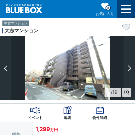
0
お気に入り
中古マンション
大志マンション
1
/
19
イベント
地図
物件詳細
1,299
万円
価格