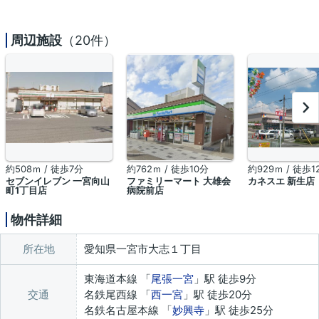
周辺施設
（20件）
約508ｍ / 徒歩7分
約762ｍ / 徒歩10分
約929ｍ / 徒歩1
セブンイレブン 一宮向山
ファミリーマート 大雄会
カネスエ 新生店
町1丁目店
病院前店
物件詳細
所在地
愛知県一宮市大志１丁目
東海道本線 「
尾張一宮
」駅 徒歩9分
交通
名鉄尾西線 「
西一宮
」駅 徒歩20分
名鉄名古屋本線 「
妙興寺
」駅 徒歩25分