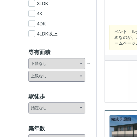
3LDK
4K
4DK
ベント ル
4LDK以上
めなのが、
ームページ
専有面積
駅徒歩
築年数