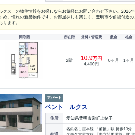
ルクス」の物件情報をお探しならお気軽にお問い合わせ下さい。2026
すめ、憧れの新築物件です。お部屋探しも楽しく。豊明市や前後付近の
おります。
間取図
所在階
賃料 / 管理費
敷金
礼金
10.9
万円
2階
0ヶ月
1ヶ月
4,400円
アパート
ベント ルクス
住所
愛知県豊明市栄町上姥子
名鉄名古屋本線 「前後」駅 徒歩10分
交通
名鉄名古屋本線 「中京競馬場前」駅 徒