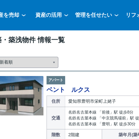
産を売却
資産の活用
管理を任せたい
リフ
・築浅物件 情報一覧
アパート
ベント ルクス
住所
愛知県豊明市栄町上姥子
名鉄名古屋本線 「前後」駅 徒歩8分
交通
名鉄名古屋本線 「中京競馬場前」駅 徒
名鉄名古屋本線 「豊明」駅 徒歩30分
階数
2階建
築年月(築