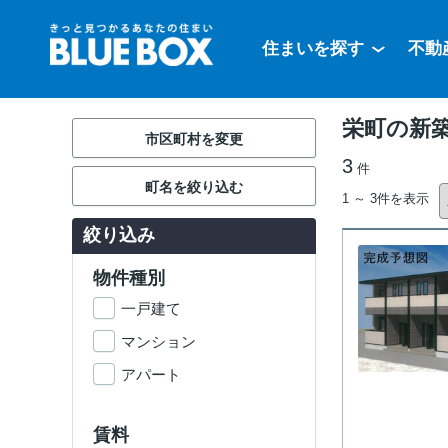
住まいを探す
不動
栄町の新築
市区町村を変更
3
件
町名を絞り込む
1 ～ 3件を表示
絞り込み
物件種別
一戸建て
マンション
アパート
賃料