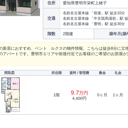
住所
愛知県豊明市栄町上姥子
名鉄名古屋本線 「前後」駅 徒歩10分
交通
名鉄名古屋本線 「中京競馬場前」駅 徒
名鉄名古屋本線 「豊明」駅 徒歩30分
階数
2階建
築年月(築
の新居におすすめ、ベント ルクスの物件情報。こちらは徒歩8分に立
のアパートです。豊明市エリアや前後付近でお客様のご希望のお部屋が
間取図
所在階
賃料 / 管理費
敷金
礼金
9.7
万円
1階
0ヶ月
1ヶ月
4,400円