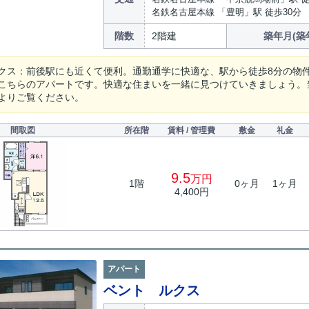
名鉄名古屋本線 「豊明」駅 徒歩30分
階数
2階建
築年月(築
クス：前後駅にも近くて便利。通勤通学に快適な、駅から徒歩8分の物
こちらのアパートです。快適な住まいを一緒に見つけていきましょう。
よりご覧ください。
間取図
所在階
賃料 / 管理費
敷金
礼金
9.5
万円
1階
0ヶ月
1ヶ月
4,400円
アパート
ベント ルクス