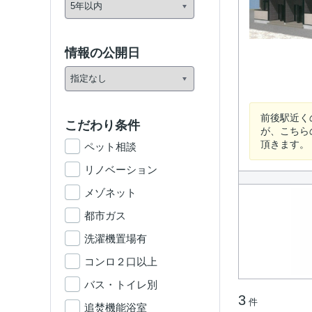
情報の公開日
前後駅近く
こだわり条件
が、こちら
頂きます。
ペット相談
リノベーション
メゾネット
都市ガス
洗濯機置場有
コンロ２口以上
バス・トイレ別
3
件
追焚機能浴室