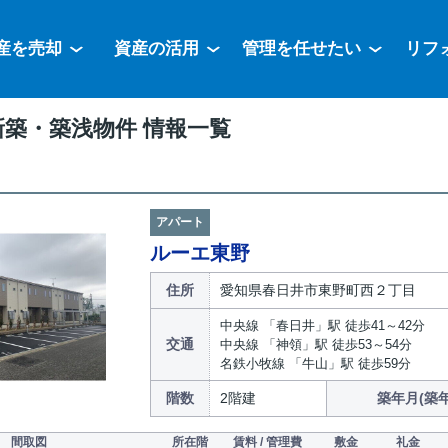
産を売却
資産の活用
管理を任せたい
リフ
築・築浅物件 情報一覧
アパート
ルーエ東野
住所
愛知県春日井市東野町西２丁目
中央線 「春日井」駅 徒歩41～42分
交通
中央線 「神領」駅 徒歩53～54分
名鉄小牧線 「牛山」駅 徒歩59分
階数
2階建
築年月(築年
間取図
所在階
賃料 / 管理費
敷金
礼金