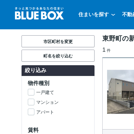
住まいを探す
不動
東野町の新
市区町村を変更
1
件
町名を絞り込む
絞り込み
物件種別
一戸建て
マンション
アパート
賃料