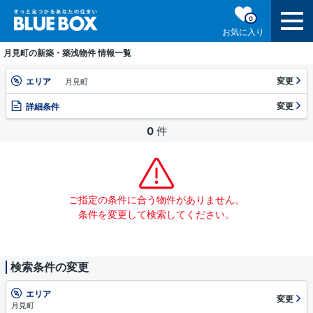
0
お気に入り
月見町の新築・築浅物件 情報一覧
変更
エリア
月見町
変更
詳細条件
0
件
ご指定の条件に合う物件がありません。
条件を変更して検索してください。
検索条件の変更
エリア
変更
月見町