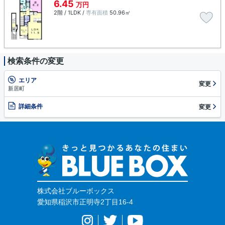
6.45
万円
2階 / 1LDK /
専有面積
50.96㎡
検索条件の変更
エリア
変更
新居町
詳細条件
変更
株式会社ブルーボックス
愛知県稲沢市正明寺2丁目16-4