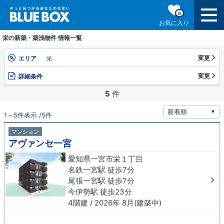
0
お気に入り
栄の新築・築浅物件 情報一覧
変更
エリア
栄
変更
詳細条件
5
件
1～5件表示 /5件
マンション
アヴァンセ一宮
愛知県一宮市栄１丁目
名鉄一宮駅 徒歩7分
尾張一宮駅 徒歩7分
今伊勢駅 徒歩23分
4階建 / 2026年 8月(建築中)