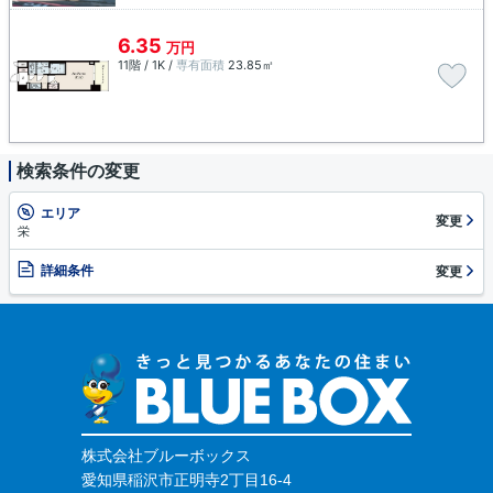
6.35
万円
11階 / 1K /
専有面積
23.85㎡
検索条件の変更
エリア
変更
栄
詳細条件
変更
株式会社ブルーボックス
愛知県稲沢市正明寺2丁目16-4