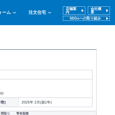
店舗案
会社概
ォーム
注文住宅
内
要
SDGsへの取り組み
分
0分
数)
2025年 2月(築1年)
間取り
専有面積