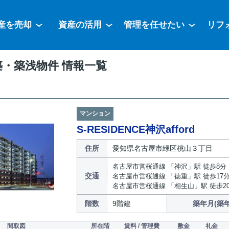
産を売却
資産の活用
管理を任せたい
リフ
・築浅物件 情報一覧
マンション
S-RESIDENCE神沢afford
住所
愛知県名古屋市緑区桃山３丁目
名古屋市営桜通線 「神沢」駅 徒歩8分
交通
名古屋市営桜通線 「徳重」駅 徒歩17
名古屋市営桜通線 「相生山」駅 徒歩2
階数
9階建
築年月(築年
間取図
所在階
賃料 / 管理費
敷金
礼金