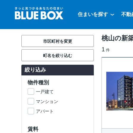
住まいを探す
不動
桃山の新築
市区町村を変更
1
件
町名を絞り込む
絞り込み
物件種別
一戸建て
マンション
アパート
賃料