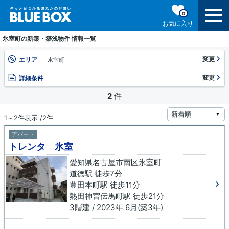
0
お気に入り
氷室町の新築・築浅物件 情報一覧
変更
エリア
氷室町
変更
詳細条件
2
件
1～2件表示 /2件
アパート
トレンタ 氷室
愛知県名古屋市南区氷室町
道徳駅 徒歩7分
豊田本町駅 徒歩11分
熱田神宮伝馬町駅 徒歩21分
3階建 / 2023年 6月(築3年)