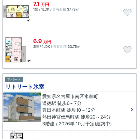
7.1
万円
1階 / 1LDK /
専有面積
37.78㎡
6.9
万円
2階 / 1LDK /
専有面積
33.75㎡
アパート
リトリート氷室
愛知県名古屋市南区氷室町
道徳駅 徒歩6～7分
豊田本町駅 徒歩10～12分
熱田神宮伝馬町駅 徒歩22～24分
3階建 / 2026年 10月予定(建築中)