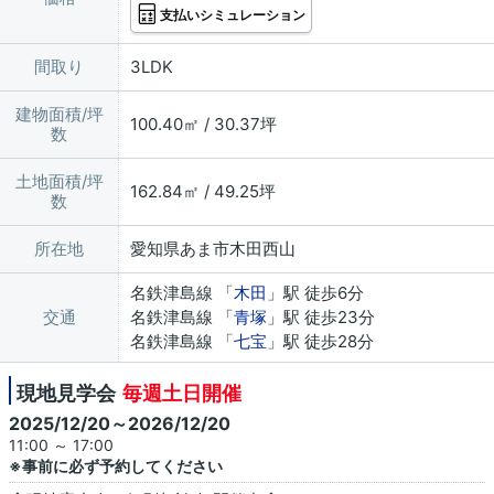
支払いシミュレーション
間取り
3LDK
建物面積/坪
100.40㎡ / 30.37坪
数
土地面積/坪
162.84㎡ / 49.25坪
数
所在地
愛知県あま市木田西山
名鉄津島線 「
木田
」駅 徒歩6分
交通
名鉄津島線 「
青塚
」駅 徒歩23分
名鉄津島線 「
七宝
」駅 徒歩28分
現地見学会
毎週土日開催
2025/12/20～2026/12/20
11:00 ～ 17:00
※事前に必ず予約してください