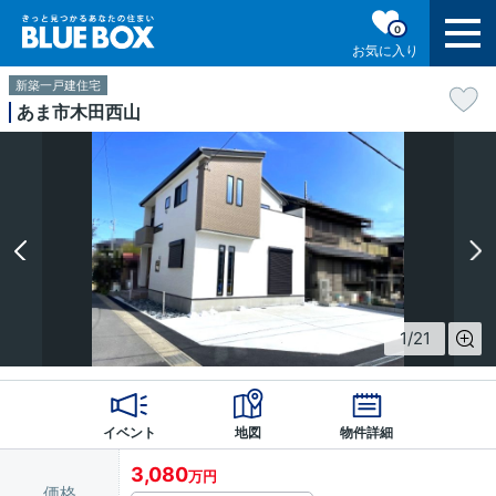
0
お気に入り
新築一戸建住宅
あま市木田西山
1
/
21
イベント
地図
物件詳細
3,080
万円
価格