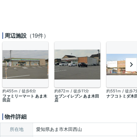
周辺施設
（19件）
約455ｍ / 徒歩6分
約872ｍ / 徒歩11分
約551ｍ / 徒歩7
ファミリーマート あま木
セブンイレブン あま木田
ナフコトミダ木
田店
店
物件詳細
所在地
愛知県あま市木田西山