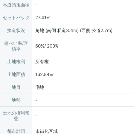
私道負担面積
セットバック
27.41㎡
接道状況
角地 (南側 私道3.4m) (西側 公道2.7m)
建ぺい率/容
60%/ 200%
積率
土地権利
所有権
土地面積
162.84㎡
地目
宅地
地勢
土地の権利形
態
都市計画
市街化区域