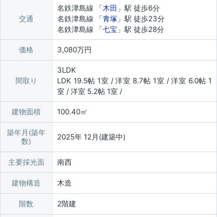
名鉄津島線 「
木田
」駅 徒歩6分
交通
名鉄津島線 「
青塚
」駅 徒歩23分
名鉄津島線 「
七宝
」駅 徒歩28分
価格
3,080万円
3LDK
間取り
LDK 19.5帖 1室 / 洋室 8.7帖 1室 / 洋室 6.0帖 1
室 / 洋室 5.2帖 1室 /
建物面積
100.40㎡
築年月(築年
2025年 12月(建築中)
数)
主要採光面
南西
建物構造
木造
階数
2階建