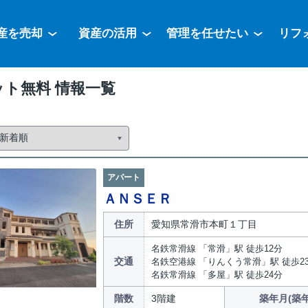
産を売却
資産の活用
管理を任せたい
リフ
ト無料 情報一覧
アパート
ＡＮＳＥＲ
住所
愛知県常滑市本町１丁目
名鉄常滑線 「常滑」駅 徒歩12分
交通
名鉄空港線 「りんくう常滑」駅 徒歩2
名鉄常滑線 「多屋」駅 徒歩24分
階数
3階建
築年月(築年