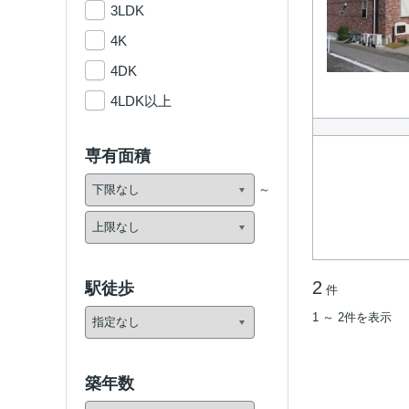
3LDK
4K
4DK
4LDK以上
専有面積
2
駅徒歩
件
1 ～ 2件を表示
築年数