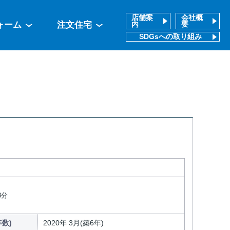
店舗案
会社概
ォーム
注文住宅
内
要
SDGsへの取り組み
3分
数)
2020年 3月(築6年)