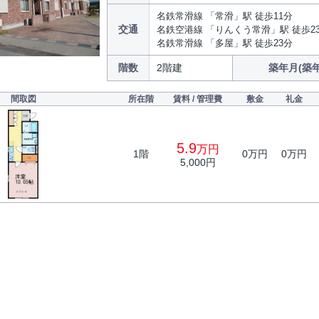
名鉄常滑線 「常滑」駅 徒歩11分
交通
名鉄空港線 「りんくう常滑」駅 徒歩2
名鉄常滑線 「多屋」駅 徒歩23分
階数
2階建
築年月(築年
間取図
所在階
賃料 / 管理費
敷金
礼金
5.9
万円
1階
0万円
0万円
5,000円