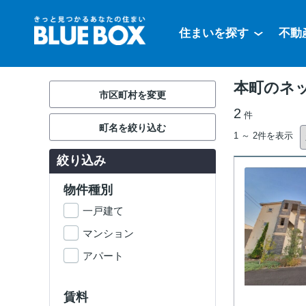
住まいを探す
不動
本町のネッ
市区町村を変更
2
件
町名を絞り込む
1 ～ 2件を表示
絞り込み
物件種別
一戸建て
マンション
アパート
賃料