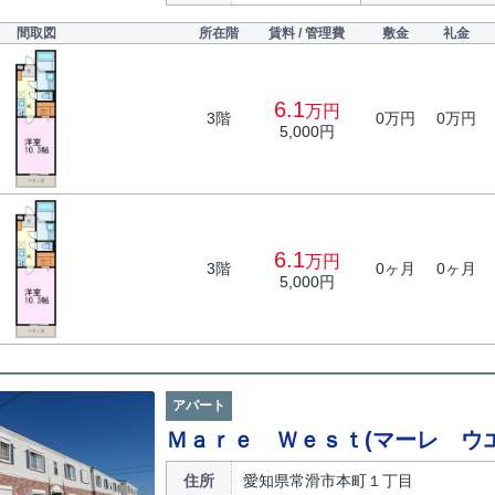
間取図
所在階
賃料 / 管理費
敷金
礼金
6.1
万円
3階
0万円
0万円
5,000円
6.1
万円
3階
0ヶ月
0ヶ月
5,000円
アパート
Ｍａｒｅ Ｗｅｓｔ(マーレ ウ
住所
愛知県常滑市本町１丁目