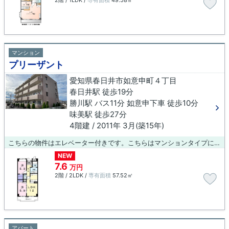
2階 / 1LDK /
専有面積
49.58㎡
マンション
プリーザント
愛知県春日井市如意申町４丁目
春日井駅 徒歩19分
勝川駅 バス11分 如意申下車 徒歩10分
味美駅 徒歩27分
4階建 / 2011年 3月(築15年)
こちらの物件はエレベーター付きです。こちらはマンションタイプになります。春日井市エリアと春日井付近のお部屋探しなら当社へ。あなたからのお問い合せをスタッフ一同お待ちしております。
NEW
7.6
万円
2階 / 2LDK /
専有面積
57.52㎡
アパート