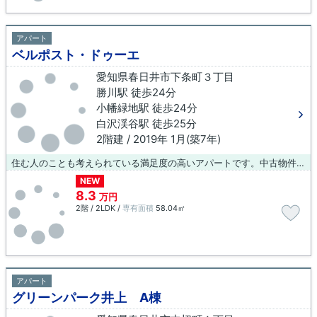
アパート
ベルポスト・ドゥーエ
愛知県春日井市下条町３丁目
勝川駅 徒歩24分
小幡緑地駅 徒歩24分
白沢渓谷駅 徒歩25分
2階建 / 2019年 1月(築7年)
住む人のことも考えられている満足度の高いアパートです。中古物件を選ぶ上で新築よりも価格が下がることが多い築7年のアパートです。ニーズの高い春日井市内の物件です。こちらの物件の詳細情報など、気になる点がございましたら、お気軽にお問い合わせください。
NEW
8.3
万円
2階 / 2LDK /
専有面積
58.04㎡
アパート
グリーンパーク井上 A棟