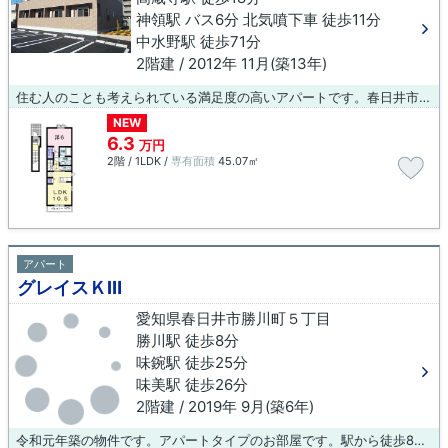
神領駅 バス6分 北気噴下車 徒歩11分
中水野駅 徒歩71分
2階建 / 2012年 11月(築13年)
住む人のことも考えられている満足度の高いアパートです。春日井市エリアには、当社オススメの賃貸物件が豊富に立地しています。快適な暮らしをしたいとお考えでしたら、ぜひ当社へご連絡下さい。
NEW
6.3
万円
2階 / 1LDK /
専有面積
45.07㎡
アパート
グレイスＫⅢ
愛知県春日井市勝川町５丁目
勝川駅 徒歩8分
味鋺駅 徒歩25分
味美駅 徒歩26分
2階建 / 2019年 9月(築6年)
令和元年築の物件です。アパートタイプのお部屋です。駅から徒歩8分の物件で、アクセス良好です。住まい探しでお困りの方は、ぜひ当社へご連絡下さい。当社は数多くの物件情報を取り扱っているので、お客様の希望条件に適した物件が見つかるでしょう。