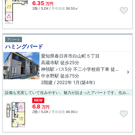
6.35
万円
2階 / 1LDK /
専有面積
36.50㎡
アパート
ハミングバード
愛知県春日井市白山町５丁目
高蔵寺駅 徒歩25分
神領駅 バス5分 不二小学校前下車 徒歩12分
中水野駅 徒歩75分
2階建 / 2022年 1月(築4年)
設備も充実していて住みやすい、魅力が詰まったアパートです。住み替えにおススメの築浅物件。物件情報を数多く取り揃えている当社は、お客様のライフスタイルに適した物件のご紹介をさせていただきます。ご要望やご不明な点などございましたら、お気軽にご連絡下さい。
NEW
6.8
万円
2階 / 1LDK /
専有面積
46.90㎡