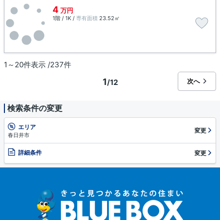
4
万円
1階 / 1K /
専有面積
23.52㎡
1～20件表示 /237件
1
次へ
/12
検索条件の変更
エリア
変更
春日井市
詳細条件
変更