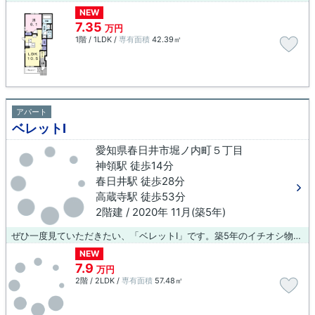
NEW
7.35
万円
1階 / 1LDK /
専有面積
42.39㎡
アパート
ベレットⅠ
愛知県春日井市堀ノ内町５丁目
神領駅 徒歩14分
春日井駅 徒歩28分
高蔵寺駅 徒歩53分
2階建 / 2020年 11月(築5年)
ぜひ一度見ていただきたい、「ベレットⅠ」です。築5年のイチオシ物件はこちらです。駅近くに立地する物件で、徒歩14分程でアクセスできます。こちらの物件はアパートです。神領近くの物件をお探しの方は、当社へご連絡ください。スタッフ一同お客様のお部屋探しを全力でサポート致します。
NEW
7.9
万円
2階 / 2LDK /
専有面積
57.48㎡