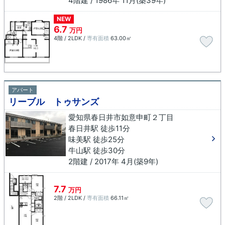
4階建 / 1986年 11月(築39年)
NEW
6.7
万円
4階 / 2LDK /
専有面積
63.00㎡
アパート
リーブル トゥサンズ
愛知県春日井市如意申町２丁目
春日井駅 徒歩11分
味美駅 徒歩25分
牛山駅 徒歩30分
2階建 / 2017年 4月(築9年)
7.7
万円
2階 / 2LDK /
専有面積
66.11㎡