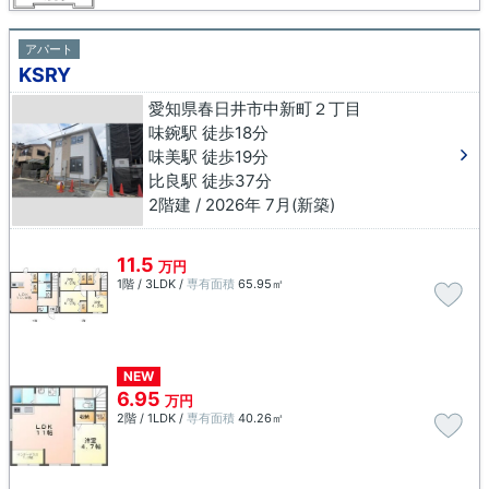
アパート
KSRY
愛知県春日井市中新町２丁目
味鋺駅 徒歩18分
味美駅 徒歩19分
比良駅 徒歩37分
2階建 / 2026年 7月(新築)
11.5
万円
1階 / 3LDK /
専有面積
65.95㎡
NEW
6.95
万円
2階 / 1LDK /
専有面積
40.26㎡