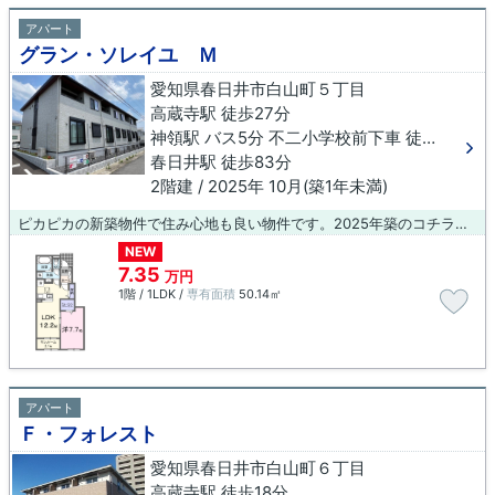
アパート
グラン・ソレイユ Ｍ
愛知県春日井市白山町５丁目
高蔵寺駅 徒歩27分
神領駅 バス5分 不二小学校前下車 徒歩14分
春日井駅 徒歩83分
2階建 / 2025年 10月(築1年未満)
ピカピカの新築物件で住み心地も良い物件です。2025年築のコチラの物件は、落ち着きのある室内が魅力的です。アパートタイプのお部屋です。どういった生活を送りたいか。それも住まい選びでは必要な要素です。新しい住まいでの快適な生活を、当社スタッフがお手伝い致します。
NEW
7.35
万円
1階 / 1LDK /
専有面積
50.14㎡
アパート
Ｆ・フォレスト
愛知県春日井市白山町６丁目
高蔵寺駅 徒歩18分