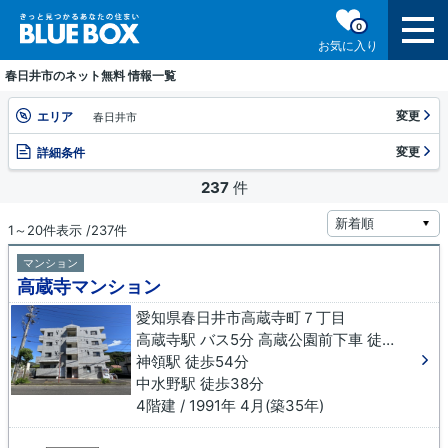
0
お気に入り
春日井市のネット無料 情報一覧
変更
エリア
春日井市
変更
詳細条件
237
件
1～20件表示 /237件
マンション
高蔵寺マンション
愛知県春日井市高蔵寺町７丁目
高蔵寺駅 バス5分 高蔵公園前下車 徒歩4分
神領駅 徒歩54分
中水野駅 徒歩38分
4階建 / 1991年 4月(築35年)