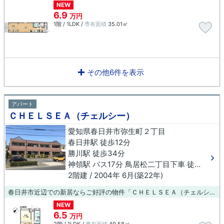
NEW
6.9
万円
1階 / 1LDK /
専有面積
35.01㎡
その他6件を表示
アパート
ＣＨＥＬＳＥＡ（チェルシー）
愛知県春日井市弥生町２丁目
春日井駅 徒歩12分
勝川駅 徒歩34分
神領駅 バス17分 鳥居松二丁目下車 徒歩11分
2階建 / 2004年 6月(築22年)
春日井市近辺での新居ならご好評の物件「ＣＨＥＬＳＥＡ（チェルシー）」はいかがでしょうか。この物件は、駅まで徒歩12分に立地しています。新しい生活にお勧めなのが、こちらのアパートです。快適な暮らしができる春日井市は、シングルからファミリー向けの物件が豊富にあります。賃貸情報や地域情報のことなら、お気軽に当社にお問い合わせ下さい。希望する条件にあった物件のご紹介を致します。
NEW
6.5
万円