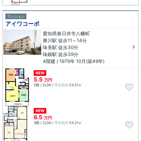
マンション
アイワコーポ
愛知県春日井市八幡町
勝川駅 徒歩11～14分
味美駅 徒歩30分
味鋺駅 徒歩39分
4階建 / 1976年 10月(築49年)
NEW
5.5
万円
2階 / 2LDK /
専有面積
53.21㎡
NEW
6.5
万円
3階 / 2LDK /
専有面積
53.21㎡