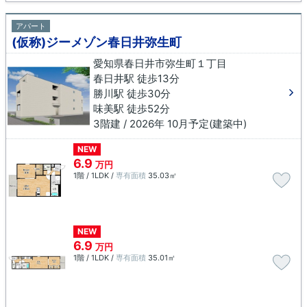
アパート
(仮称)ジーメゾン春日井弥生町
愛知県春日井市弥生町１丁目
春日井駅 徒歩13分
勝川駅 徒歩30分
味美駅 徒歩52分
3階建 / 2026年 10月予定(建築中)
NEW
6.9
万円
1階 / 1LDK /
専有面積
35.03㎡
NEW
6.9
万円
1階 / 1LDK /
専有面積
35.01㎡