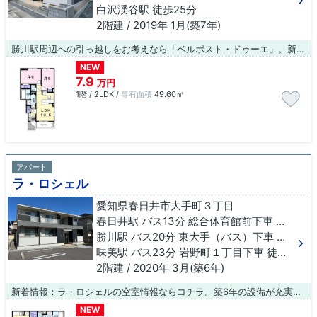
白沢渓谷駅 徒歩25分
2階建 / 2019年 1月(築7年)
勝川駅周辺への引っ越しをお考えなら「ベルポスト・ドゥーエ」。新しい生活にお勧めなのが、こちらのアパートです。こちらの物件は築7年ですが、充実の設備が整っています。交通面でご不便を感じたくなければ、勝川周辺に住まいのお求めはいかがでしょうか。物件情報は当社でご確認頂けます。
NEW
7.9
万円
1階 / 2LDK /
専有面積
49.60㎡
アパート
ラ・ロシェル
愛知県春日井市大手町３丁目
春日井駅 バス13分 総合体育館前下車 徒歩8分
勝川駅 バス20分 東大手（バス）下車 徒歩7分
味美駅 バス23分 岩野町１丁目下車 徒歩3分
2階建 / 2020年 3月(築6年)
新着情報：ラ・ロシェルの空室情報ならコチラ。築6年の設備が充実した物件となっています。新しい生活のスタートにおすすめなのが、こちらのアパートです。快適な環境をお求めの方、住まいに求める役割も非常に多くあります。ご希望の条件の物件を探していきましょう。
NEW