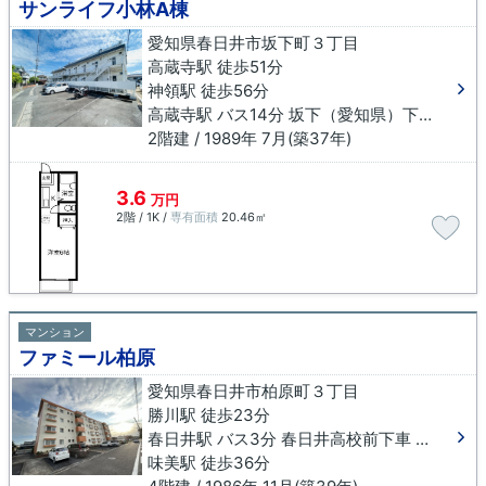
サンライフ小林A棟
愛知県春日井市坂下町３丁目
高蔵寺駅 徒歩51分
神領駅 徒歩56分
高蔵寺駅 バス14分 坂下（愛知県）下車 徒歩4分
2階建 / 1989年 7月(築37年)
3.6
万円
2階 / 1K /
専有面積
20.46㎡
マンション
ファミール柏原
愛知県春日井市柏原町３丁目
勝川駅 徒歩23分
春日井駅 バス3分 春日井高校前下車 徒歩10分
味美駅 徒歩36分