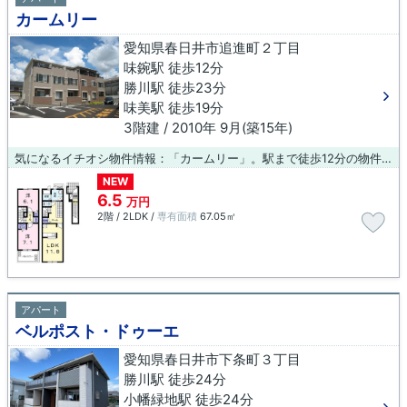
カームリー
愛知県春日井市追進町２丁目
味鋺駅 徒歩12分
勝川駅 徒歩23分
味美駅 徒歩19分
3階建 / 2010年 9月(築15年)
気になるイチオシ物件情報：「カームリー」。駅まで徒歩12分の物件です。新しい生活にお勧めなのが、こちらのアパートです。春日井市にある賃貸物件情報のことなら、地域に特化した当社にお任せ下さい。多種多様な賃貸情報をご紹介しております。お客様の生活スタイルに適した物件もみつけることが出来ますよ。
NEW
6.5
万円
2階 / 2LDK /
専有面積
67.05㎡
アパート
ベルポスト・ドゥーエ
愛知県春日井市下条町３丁目
勝川駅 徒歩24分
小幡緑地駅 徒歩24分