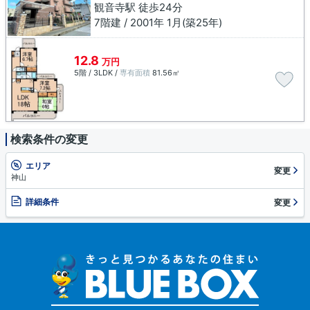
観音寺駅 徒歩24分
7階建 / 2001年 1月(築25年)
12.8
万円
5階 / 3LDK /
専有面積
81.56㎡
検索条件の変更
エリア
変更
神山
詳細条件
変更