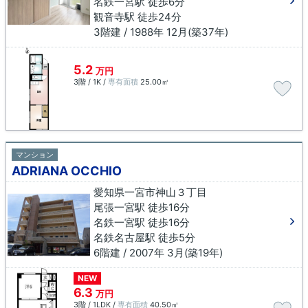
名鉄一宮駅 徒歩6分
観音寺駅 徒歩24分
3階建 / 1988年 12月(築37年)
5.2
万円
3階 / 1K /
専有面積
25.00㎡
マンション
ADRIANA OCCHIO
愛知県一宮市神山３丁目
尾張一宮駅 徒歩16分
名鉄一宮駅 徒歩16分
名鉄名古屋駅 徒歩5分
6階建 / 2007年 3月(築19年)
NEW
6.3
万円
3階 / 1LDK /
専有面積
40.50㎡