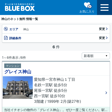
0
お気に入り
神山のネット無料 情報一覧
変更
エリア
神山
変更
詳細条件
6
件
1～6件表示 /6件
マンション
グレイス神山
愛知県一宮市神山１丁目
名鉄一宮駅 徒歩5分
尾張一宮駅 徒歩5分
西一宮駅 徒歩10分
3階建 / 1999年 2月(築27年)
当社イチオシの物件の「グレイス神山」。ぜひ一度ご覧ください。駅から徒歩5分というのは遊びたい盛りの学生にも魅力的です。共用設備の充実している、楽しく生活できるマンションです。引越し先のお住まいが見つからないとお悩みなら、当社のオススメする賃貸物件はいかがでしょうか？当社では、数多くの物件情報を取り扱っているので、ご希望の物件が見つかります。