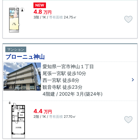
NEW
4.8
万円
3階 / 1K /
専有面積
24.75㎡
マンション
ブローニュ神山
愛知県一宮市神山１丁目
尾張一宮駅 徒歩10分
西一宮駅 徒歩8分
観音寺駅 徒歩23分
4階建 / 2002年 3月(築24年)
4.4
万円
2階 / 1K /
専有面積
27.70㎡