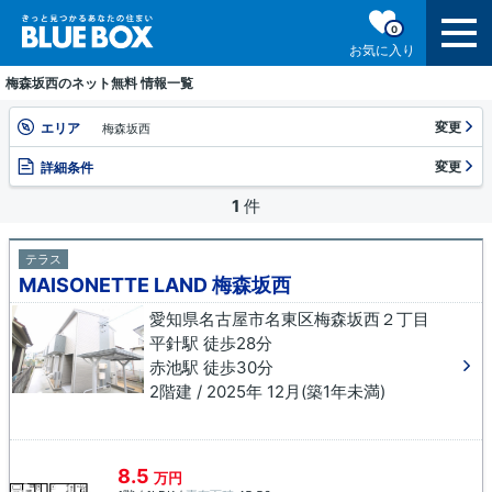
0
お気に入り
梅森坂西のネット無料 情報一覧
変更
エリア
梅森坂西
変更
詳細条件
1
件
テラス
MAISONETTE LAND 梅森坂西
愛知県名古屋市名東区梅森坂西２丁目
平針駅 徒歩28分
赤池駅 徒歩30分
2階建 / 2025年 12月(築1年未満)
8.5
万円