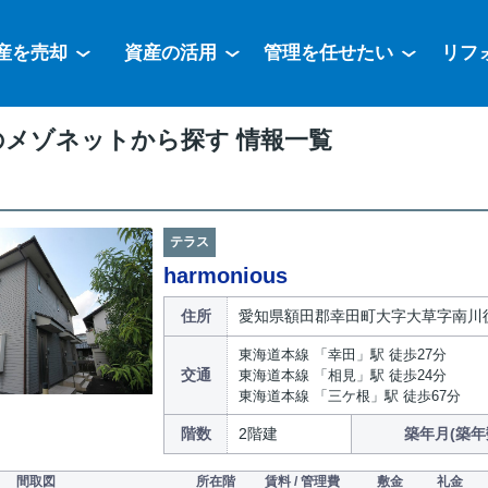
産を売却
資産の活用
管理を任せたい
リフ
のメゾネットから探す 情報一覧
テラス
harmonious
住所
愛知県額田郡幸田町大字大草字南川
東海道本線 「幸田」駅 徒歩27分
交通
東海道本線 「相見」駅 徒歩24分
東海道本線 「三ケ根」駅 徒歩67分
階数
2階建
築年月(築年
間取図
所在階
賃料 / 管理費
敷金
礼金