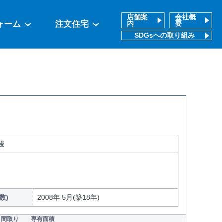
店舗案
会社概
ォーム
注文住宅
内
要
SDGsへの取り組み
後
数)
2008年 5月(築18年)
間取り
専有面積