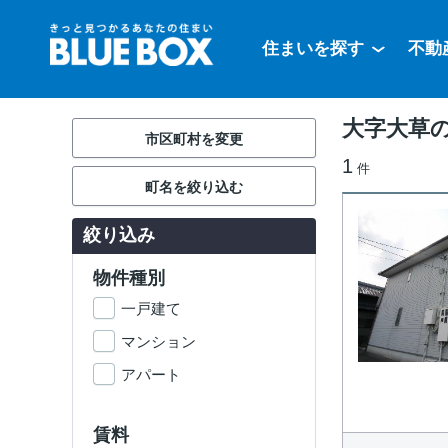
住まいを探す
不動
大字大草
市区町村を変更
1
件
町名を絞り込む
絞り込み
物件種別
一戸建て
マンション
アパート
賃料