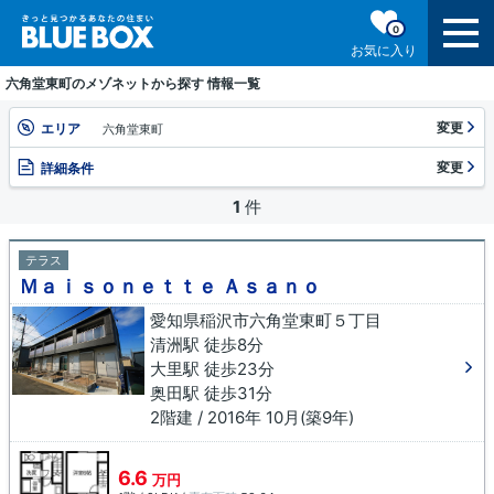
0
お気に入り
六角堂東町のメゾネットから探す 情報一覧
変更
エリア
六角堂東町
変更
詳細条件
1
件
テラス
Ｍａｉｓｏｎｅｔｔｅ Ａｓａｎｏ
愛知県稲沢市六角堂東町５丁目
清洲駅 徒歩8分
大里駅 徒歩23分
奥田駅 徒歩31分
2階建 / 2016年 10月(築9年)
6.6
万円