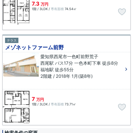
7.3
万円
1階 / 3LDK /
専有面積
74.54㎡
テラス
メゾネットファーム前野
愛知県西尾市一色町前野荒子
西尾駅 バス17分 一色本町下車 徒歩8分
福地駅 徒歩55分
2階建 / 2018年 1月(築8年)
7
万円
1階 / 3LDK /
専有面積
73.71㎡
検索条件の変更