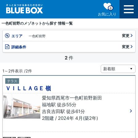
0
お気に入り
一色町前野のメゾネットから探す 情報一覧
変更
エリア
一色町前野
変更
詳細条件
2
件
1～2件表示 /2件
テラス
ＶＩＬＬＡＧＥ 嶺
愛知県西尾市一色町前野新田
福地駅 徒歩55分
吉良吉田駅 徒歩61分
2階建 / 2024年 4月(築2年)