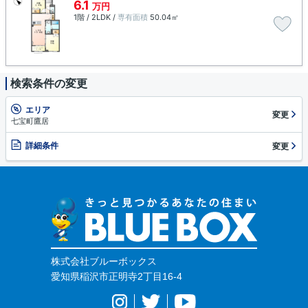
6.1
万円
1階 / 2LDK /
専有面積
50.04㎡
検索条件の変更
エリア
変更
七宝町鷹居
詳細条件
変更
株式会社ブルーボックス
愛知県稲沢市正明寺2丁目16-4