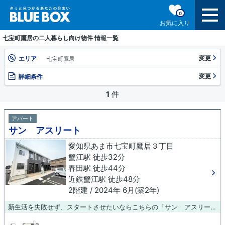
0
お気に入り
七宝町鷹居の二人暮らし向け物件 情報一覧
変更
エリア
七宝町鷹居
変更
詳細条件
1
件
アパート
サン アスリート
愛知県あま市七宝町鷹居３丁目
蟹江駅 徒歩32分
春田駅 徒歩44分
近鉄蟹江駅 徒歩48分
2階建 / 2024年 6月(築2年)
新生活を失敗せず、スタートさせたいならこちらの「サン アスリート」はいかがでしょうか。築2年の築浅物件。アパートタイプのお部屋です。こちらの物件もステキですが、ご覧になられた物件は当社で取り扱っている一部です。あま市地域で更に物件情報をお求めなら、inazawa@bluebox.co.jpまでご連絡ください。