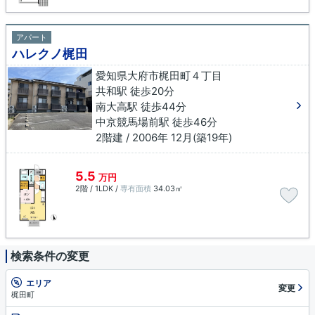
アパート
ハレクノ梶田
愛知県大府市梶田町４丁目
共和駅 徒歩20分
南大高駅 徒歩44分
中京競馬場前駅 徒歩46分
2階建 / 2006年 12月(築19年)
5.5
万円
2階 / 1LDK /
専有面積
34.03㎡
検索条件の変更
エリア
変更
梶田町