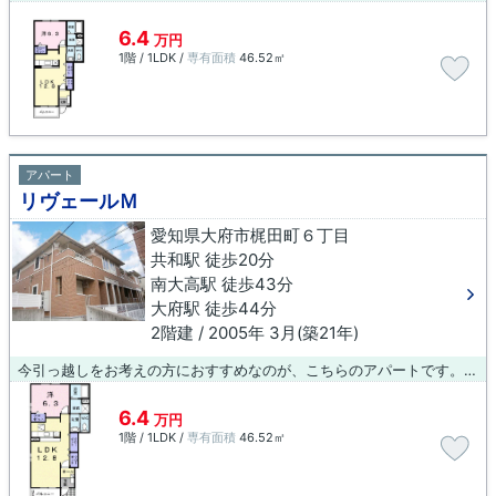
6.4
万円
1階 / 1LDK /
専有面積
46.52㎡
アパート
リヴェールＭ
愛知県大府市梶田町６丁目
共和駅 徒歩20分
南大高駅 徒歩43分
大府駅 徒歩44分
2階建 / 2005年 3月(築21年)
今引っ越しをお考えの方におすすめなのが、こちらのアパートです。大府市エリアや共和付近の物件をお探しなら、ぜひお任せください。当社でなら、お客様が求める条件のお部屋がきっと見つかるでしょう。
6.4
万円
1階 / 1LDK /
専有面積
46.52㎡