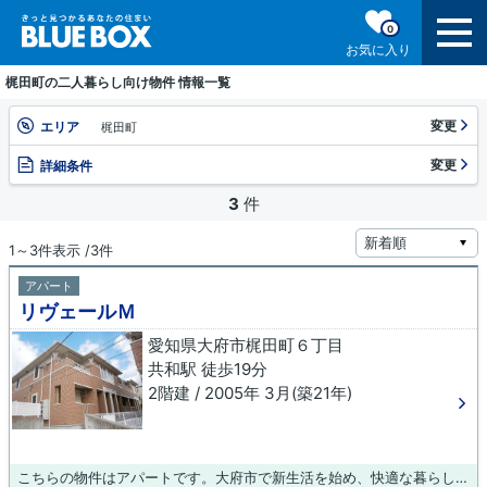
0
お気に入り
梶田町の二人暮らし向け物件 情報一覧
変更
エリア
梶田町
変更
詳細条件
3
件
1～3件表示 /3件
アパート
リヴェールＭ
愛知県大府市梶田町６丁目
共和駅 徒歩19分
2階建 / 2005年 3月(築21年)
こちらの物件はアパートです。大府市で新生活を始め、快適な暮らしをしたいとお考えの方は、ぜひ当社にお任せ下さい。様々な条件に適した物件を取り揃えているので、きっと希望する物件が見つかるはずです。