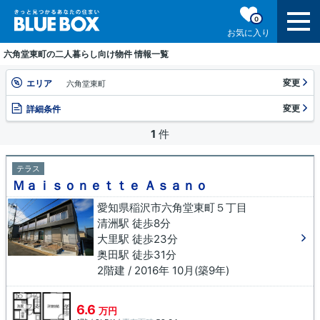
0
お気に入り
六角堂東町の二人暮らし向け物件 情報一覧
変更
エリア
六角堂東町
変更
詳細条件
1
件
テラス
Ｍａｉｓｏｎｅｔｔｅ Ａｓａｎｏ
愛知県稲沢市六角堂東町５丁目
清洲駅 徒歩8分
大里駅 徒歩23分
奥田駅 徒歩31分
2階建 / 2016年 10月(築9年)
6.6
万円