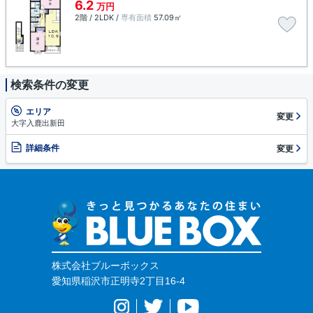
6.2
万円
2階 / 2LDK /
専有面積
57.09㎡
検索条件の変更
エリア
変更
大字入鹿出新田
詳細条件
変更
株式会社ブルーボックス
愛知県稲沢市正明寺2丁目16-4