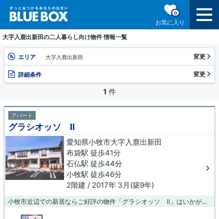
0
お気に入り
大字入鹿出新田の二人暮らし向け物件 情報一覧
変更
エリア
大字入鹿出新田
変更
詳細条件
1
件
アパート
グラシオッソ Ⅱ
愛知県小牧市大字入鹿出新田
布袋駅 徒歩41分
石仏駅 徒歩44分
小牧駅 徒歩46分
2階建 / 2017年 3月(築9年)
小牧市近辺での新居ならご好評の物件「グラシオッソ Ⅱ」はいかがでしょうか。今引っ越しをお考えの方におすすめなのが、こちらのアパートです。利便性の高い設備も充実した、高ニーズな2017年築の物件です。よりスムーズな移動を実現するなら、小牧周辺に住まいを求めてはいかがでしょうか。当社には豊富な物件情報がありますので、きっとお探しの物件が見つかります。