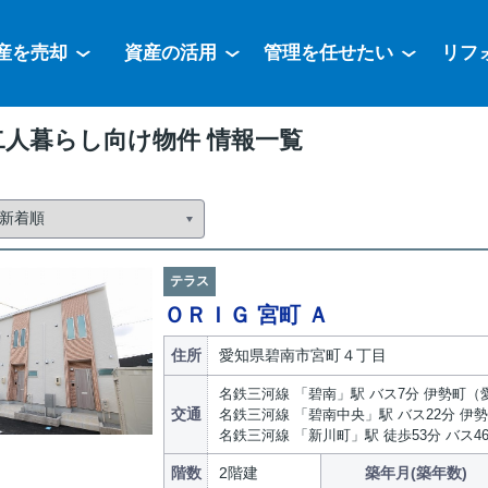
産を売却
資産の活用
管理を任せたい
リフ
二人暮らし向け物件 情報一覧
テラス
ＯＲＩＧ 宮町 Ａ
住所
愛知県碧南市宮町４丁目
名鉄三河線 「碧南」駅 バス7分 伊勢町（
交通
名鉄三河線 「碧南中央」駅 バス22分 伊
名鉄三河線 「新川町」駅 徒歩53分 バス4
階数
2階建
築年月(築年数)