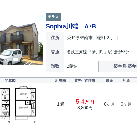
テラス
Sophia川端 A･B
住所
愛知県碧南市川端町２丁目
交通
名鉄三河線 「新川町」駅 徒歩53分
階数
2階建
築年月(築年
間取図
所在階
賃料 / 管理費
敷金
礼金
5.4
万円
1階
0ヶ月
0ヶ月
3,800円