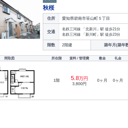
秋桜
住所
愛知県碧南市笹山町５丁目
名鉄三河線 「北新川」駅 徒歩21分
交通
名鉄三河線 「新川町」駅 徒歩23分
階数
2階建
築年月(築年数
間取図
所在階
賃料 / 管理費
敷金
礼金
5.8
万円
1階
0ヶ月
0ヶ月
3,800円