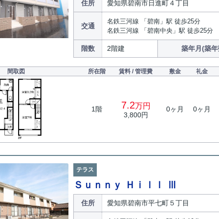
住所
愛知県碧南市日進町４丁目
名鉄三河線 「碧南」駅 徒歩25分
交通
名鉄三河線 「碧南中央」駅 徒歩25分
階数
2階建
築年月(築年
間取図
所在階
賃料 / 管理費
敷金
礼金
7.2
万円
1階
0ヶ月
0ヶ月
3,800円
テラス
Ｓｕｎｎｙ Ｈｉｌｌ Ⅲ
住所
愛知県碧南市平七町５丁目