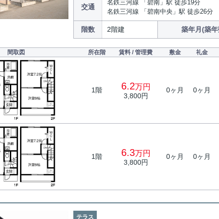
名鉄三河線 「碧南」駅 徒歩19分
交通
名鉄三河線 「碧南中央」駅 徒歩26分
階数
2階建
築年月(築年
間取図
所在階
賃料 / 管理費
敷金
礼金
6.2
万円
1階
0ヶ月
0ヶ月
3,800円
6.3
万円
1階
0ヶ月
0ヶ月
3,800円
テラス