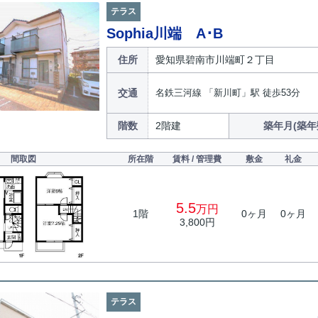
テラス
Sophia川端 A･B
住所
愛知県碧南市川端町２丁目
交通
名鉄三河線 「新川町」駅 徒歩53分
階数
2階建
築年月(築年
間取図
所在階
賃料 / 管理費
敷金
礼金
5.5
万円
1階
0ヶ月
0ヶ月
3,800円
テラス