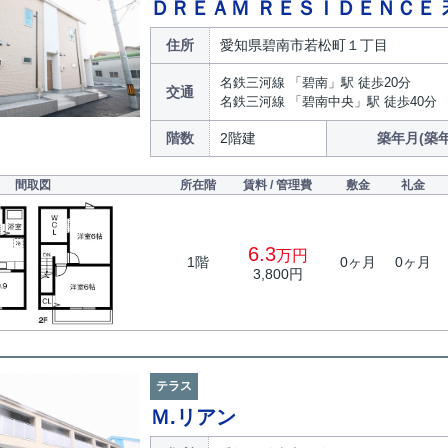
ＤＲＥＡＭ ＲＥＳＩＤＥＮＣＥ 
住所
愛知県碧南市若松町１丁目
名鉄三河線 「碧南」駅 徒歩20分
交通
名鉄三河線 「碧南中央」駅 徒歩40分
階数
2階建
築年月(築年
間取図
所在階
賃料 / 管理費
敷金
礼金
6.3
万円
1階
0ヶ月
0ヶ月
3,800円
テラス
Ｍ.リアン