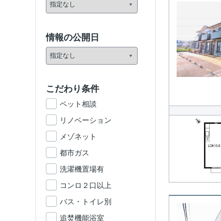
情報の公開日
こだわり条件
ペット相談
リノベーション
メゾネット
都市ガス
洗濯機置場有
コンロ２口以上
バス・トイレ別
追焚機能浴室