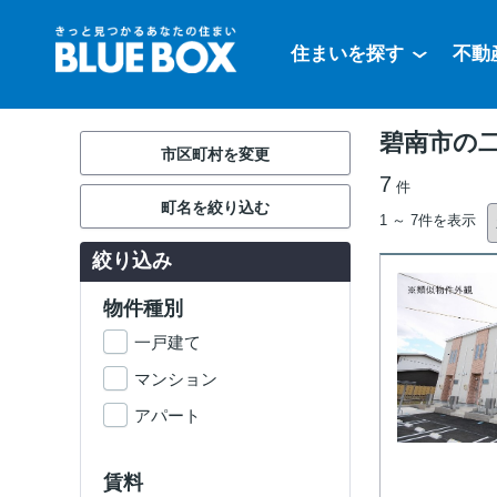
住まいを探す
不動
碧南市の
市区町村を変更
7
件
町名を絞り込む
1 ～ 7件を表示
絞り込み
物件種別
一戸建て
マンション
アパート
賃料