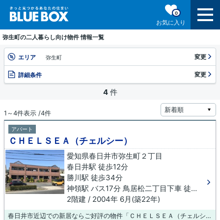
0
お気に入り
弥生町の二人暮らし向け物件 情報一覧
変更
エリア
弥生町
変更
詳細条件
4
件
1～4件表示 /4件
アパート
ＣＨＥＬＳＥＡ（チェルシー）
愛知県春日井市弥生町２丁目
春日井駅 徒歩12分
勝川駅 徒歩34分
神領駅 バス17分 鳥居松二丁目下車 徒歩11分
2階建 / 2004年 6月(築22年)
春日井市近辺での新居ならご好評の物件「ＣＨＥＬＳＥＡ（チェルシー）」はいかがでしょうか。この物件は、駅まで徒歩12分に立地しています。新しい生活にお勧めなのが、こちらのアパートです。快適な暮らしができる春日井市は、シングルからファミリー向けの物件が豊富にあります。賃貸情報や地域情報のことなら、お気軽に当社にお問い合わせ下さい。希望する条件にあった物件のご紹介を致します。