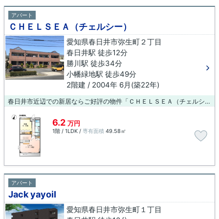
アパート
ＣＨＥＬＳＥＡ（チェルシー）
愛知県春日井市弥生町２丁目
春日井駅 徒歩12分
勝川駅 徒歩34分
小幡緑地駅 徒歩49分
2階建 / 2004年 6月(築22年)
春日井市近辺での新居ならご好評の物件「ＣＨＥＬＳＥＡ（チェルシー）」はいかがでしょうか。住みやすさが満載でイチオシのアパートはこちらです。駅近くに立地する物件で、徒歩12分程でアクセスできます。新たな生活を始めようとお考えの方に、当社オススメの物件をご紹介いたします。シングルからファミリー向けまで、様々な物件を取り扱っておりますので、ぜひご検討下さい。
6.2
万円
1階 / 1LDK /
専有面積
49.58㎡
アパート
Jack yayoiⅠ
愛知県春日井市弥生町１丁目