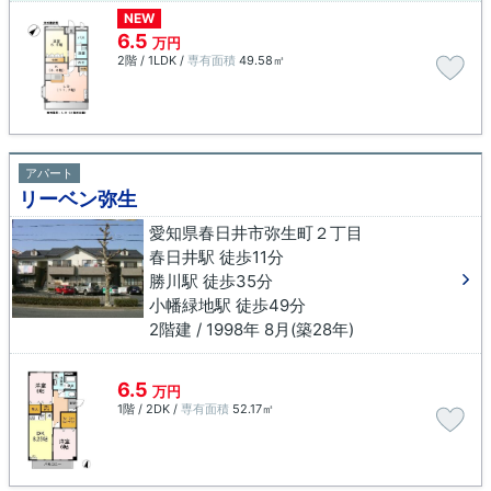
NEW
6.5
万円
2階 / 1LDK /
専有面積
49.58㎡
アパート
リーベン弥生
愛知県春日井市弥生町２丁目
春日井駅 徒歩11分
勝川駅 徒歩35分
小幡緑地駅 徒歩49分
2階建 / 1998年 8月(築28年)
6.5
万円
1階 / 2DK /
専有面積
52.17㎡