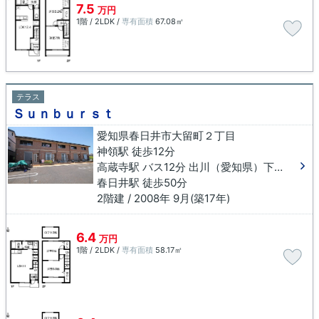
7.5
万円
1階 / 2LDK /
専有面積
67.08㎡
テラス
Ｓｕｎｂｕｒｓｔ
愛知県春日井市大留町２丁目
神領駅 徒歩12分
高蔵寺駅 バス12分 出川（愛知県）下車 徒歩14分
春日井駅 徒歩50分
2階建 / 2008年 9月(築17年)
6.4
万円
1階 / 2LDK /
専有面積
58.17㎡