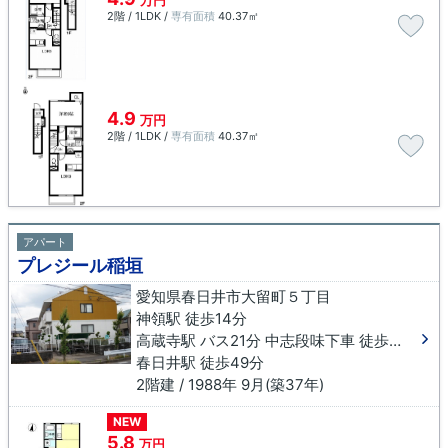
万円
2階 / 1LDK /
専有面積
40.37㎡
4.9
万円
2階 / 1LDK /
専有面積
40.37㎡
アパート
プレジール稲垣
愛知県春日井市大留町５丁目
神領駅 徒歩14分
高蔵寺駅 バス21分 中志段味下車 徒歩12分
春日井駅 徒歩49分
2階建 / 1988年 9月(築37年)
NEW
5.8
万円