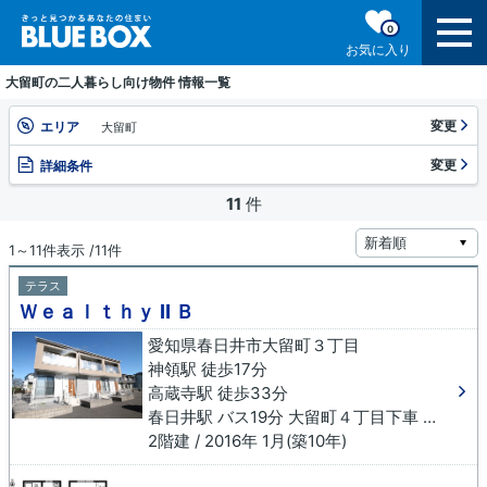
0
お気に入り
大留町の二人暮らし向け物件 情報一覧
変更
エリア
大留町
変更
詳細条件
11
件
1～11件表示 /11件
テラス
Ｗｅａｌｔｈｙ Ⅱ Ｂ
愛知県春日井市大留町３丁目
神領駅 徒歩17分
高蔵寺駅 徒歩33分
春日井駅 バス19分 大留町４丁目下車 徒歩4分
2階建 / 2016年 1月(築10年)