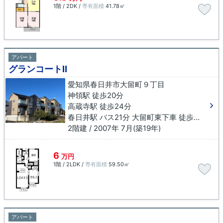
1階 / 2DK /
専有面積
41.78㎡
アパート
グランコートⅡ
愛知県春日井市大留町９丁目
神領駅 徒歩20分
高蔵寺駅 徒歩24分
春日井駅 バス21分 大留町東下車 徒歩3分
2階建 / 2007年 7月(築19年)
6
万円
1階 / 2LDK /
専有面積
59.50㎡
アパート