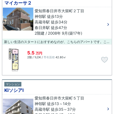
マイカーサ２
愛知県春日井市大留町２丁目
神領駅 徒歩13分
高蔵寺駅 徒歩34分
春日井駅 徒歩47分
2階建 / 2008年 9月(築17年)
新しい生活のスタートにおすすめなのが、こちらのアパートです。こちらの物件は、駅へも徒歩13分と歩いてアクセスできます。快適に暮らしたい。利便性の高い物件が良い。そうお考えの方に、当社オススメの物件をご紹介します。近くには、生活に欠かせない施設が立地しているので、快適に暮らせるでしょう。
5.5
万円
2階 / 1LDK /
専有面積
42.80㎡
マンション
KIソシアⅠ
愛知県春日井市大留町５丁目
神領駅 徒歩13～14分
高蔵寺駅 徒歩35～37分