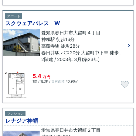
アパート
スクウェアパレス W
愛知県春日井市大留町４丁目
神領駅 徒歩16分
高蔵寺駅 徒歩28分
春日井駅 バス20分 大留町中下車 徒歩1分
2階建 / 2003年 3月(築23年)
5.4
万円
1階 / 1LDK /
専有面積
40.90㎡
マンション
レナジア神領
愛知県春日井市大留町２丁目