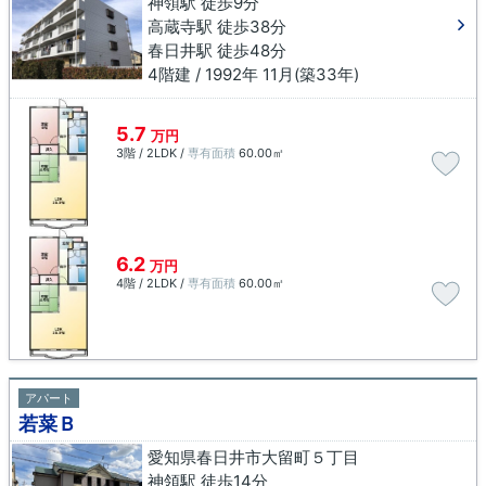
神領駅 徒歩9分
高蔵寺駅 徒歩38分
春日井駅 徒歩48分
4階建 / 1992年 11月(築33年)
5.7
万円
3階 / 2LDK /
専有面積
60.00㎡
6.2
万円
4階 / 2LDK /
専有面積
60.00㎡
アパート
若菜Ｂ
愛知県春日井市大留町５丁目
神領駅 徒歩14分