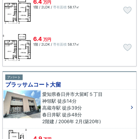
6.4
万円
1階 / 2LDK /
専有面積
58.17㎡
6.4
万円
1階 / 2LDK /
専有面積
58.17㎡
アパート
プラッサムコート大留
愛知県春日井市大留町５丁目
神領駅 徒歩14分
高蔵寺駅 徒歩39分
春日井駅 徒歩48分
2階建 / 2006年 2月(築20年)
4.9