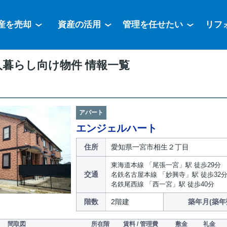
産を売却
資産の活用
管理を任せたい
リフ
人暮らし向け物件 情報一覧
アパート
エンジェルハート
住所
愛知県一宮市相生２丁目
東海道本線 「尾張一宮」駅 徒歩29分
交通
名鉄名古屋本線 「妙興寺」駅 徒歩32
名鉄尾西線 「西一宮」駅 徒歩40分
階数
2階建
築年月(築年
間取図
所在階
賃料 / 管理費
敷金
礼金