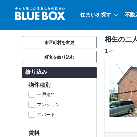
住まいを探す
不動
相生の二
市区町村を変更
1
件
町名を絞り込む
絞り込み
物件種別
一戸建て
マンション
アパート
賃料