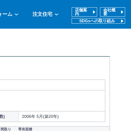
店舗案
会社概
ォーム
注文住宅
内
要
SDGsへの取り組み
分
数)
2006年 5月(築20年)
間取り
専有面積