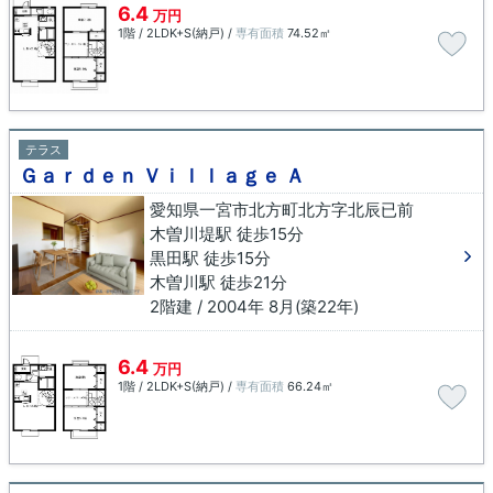
6.4
万円
1階 / 2LDK+S(納戸) /
専有面積
74.52㎡
テラス
Ｇａｒｄｅｎ Ｖｉｌｌａｇｅ Ａ
愛知県一宮市北方町北方字北辰已前
木曽川堤駅 徒歩15分
黒田駅 徒歩15分
木曽川駅 徒歩21分
2階建 / 2004年 8月(築22年)
6.4
万円
1階 / 2LDK+S(納戸) /
専有面積
66.24㎡