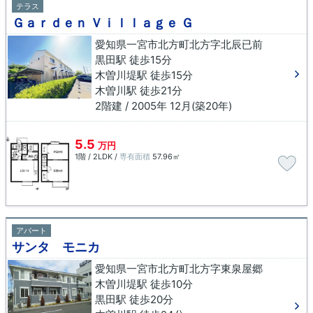
テラス
Ｇａｒｄｅｎ Ｖｉｌｌａｇｅ Ｇ
愛知県一宮市北方町北方字北辰已前
黒田駅 徒歩15分
木曽川堤駅 徒歩15分
木曽川駅 徒歩21分
2階建 / 2005年 12月(築20年)
5.5
万円
1階 / 2LDK /
専有面積
57.96㎡
アパート
サンタ モニカ
愛知県一宮市北方町北方字東泉屋郷
木曽川堤駅 徒歩10分
黒田駅 徒歩20分