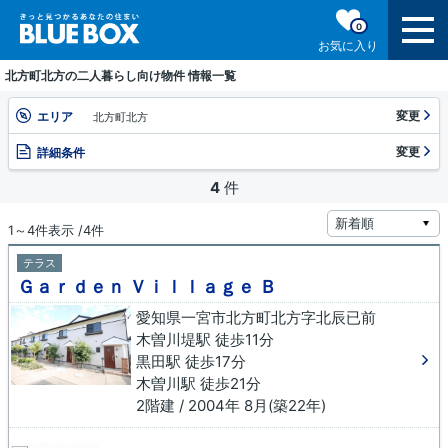
0
お気に入り
北方町北方の二人暮らし向け物件 情報一覧
変更
エリア
北方町北方
変更
詳細条件
4
件
1～4件表示 /4件
テラス
Ｇａｒｄｅｎ Ｖｉｌｌａｇｅ Ｂ
愛知県一宮市北方町北方字北辰已前
木曽川堤駅 徒歩11分
黒田駅 徒歩17分
木曽川駅 徒歩21分
2階建 / 2004年 8月(築22年)