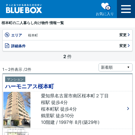
0
お気に入り
桜本町の二人暮らし向け物件 情報一覧
変更
エリア
桜本町
変更
詳細条件
2
件
1～2件表示 /2件
マンション
ハーモニアス桜本町
愛知県名古屋市南区桜本町２丁目
桜駅 徒歩4分
桜本町駅 徒歩4分
鶴里駅 徒歩10分
10階建 / 1997年 8月(築29年)