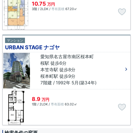
10.75
万円
3階 / 2LDK /
専有面積
67.20㎡
マンション
URBAN STAGE ナゴヤ
愛知県名古屋市南区桜本町
桜駅 徒歩6分
本笠寺駅 徒歩8分
桜本町駅 徒歩9分
7階建 / 1992年 5月(築34年)
8.9
万円
1階 / 2LDK /
専有面積
63.02㎡
検索条件の変更