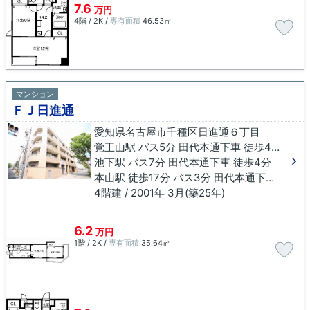
7.6
万円
4階 / 2K /
専有面積
46.53㎡
マンション
ＦＪ日進通
愛知県名古屋市千種区日進通６丁目
覚王山駅 バス5分 田代本通下車 徒歩4分
池下駅 バス7分 田代本通下車 徒歩4分
本山駅 徒歩17分 バス3分 田代本通下車 徒歩2分
4階建 / 2001年 3月(築25年)
6.2
万円
1階 / 2K /
専有面積
35.64㎡