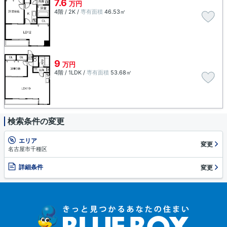
7.6
万円
4階 / 2K /
専有面積
46.53㎡
9
万円
4階 / 1LDK /
専有面積
53.68㎡
検索条件の変更
エリア
変更
名古屋市千種区
詳細条件
変更