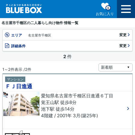
0
お気に入り
名古屋市千種区の二人暮らし向け物件 情報一覧
変更
エリア
名古屋市千種区
変更
詳細条件
2
件
1～2件表示 /2件
マンション
ＦＪ日進通
愛知県名古屋市千種区日進通６丁目
覚王山駅 徒歩8分
池下駅 徒歩14分
4階建 / 2001年 3月(築25年)