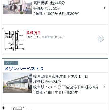
高田橋駅 徒歩49分
長森駅 徒歩50分
2階建 / 1997年 6月(築29年)
3.6
万円
1階 / 2LDK /
専有面積
52.50㎡
アパート
メゾンハーベストＣ
岐阜県岐阜市柳津町下佐波１丁目
柳津駅 徒歩24分
岐阜駅 バス32分 下佐波停下車 徒歩4分
2階建 / 1995年 9月(築30年)