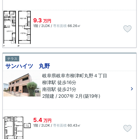
9.3
万円
1階 / 2LDK /
専有面積
66.26㎡
テラス
サンハイツ 丸野
岐阜県岐阜市柳津町丸野４丁目
柳津駅 徒歩16分
南宿駅 徒歩21分
2階建 / 2007年 2月(築19年)
5.4
万円
1階 / 2LDK /
専有面積
60.43㎡