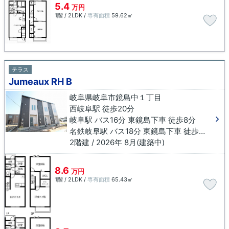
5.4
万円
1階 / 2LDK /
専有面積
59.62㎡
テラス
Jumeaux RH B
岐阜県岐阜市鏡島中１丁目
西岐阜駅 徒歩20分
岐阜駅 バス16分 東鏡島下車 徒歩8分
名鉄岐阜駅 バス18分 東鏡島下車 徒歩8分
2階建 / 2026年 8月(建築中)
8.6
万円
1階 / 2LDK /
専有面積
65.43㎡