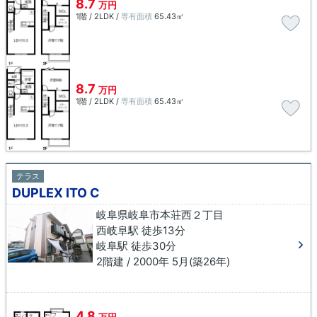
8.7
万円
1階 / 2LDK /
専有面積
65.43㎡
8.7
万円
1階 / 2LDK /
専有面積
65.43㎡
テラス
DUPLEX ITO C
岐阜県岐阜市本荘西２丁目
西岐阜駅 徒歩13分
岐阜駅 徒歩30分
2階建 / 2000年 5月(築26年)
4.8