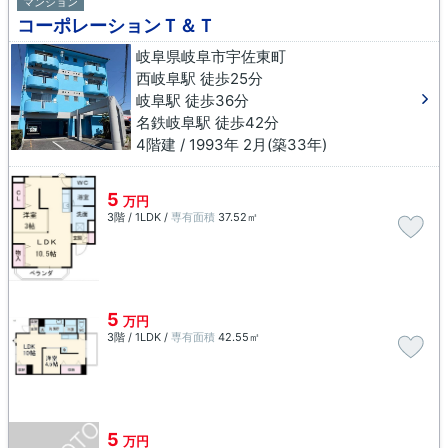
マンション
コーポレーションＴ＆Ｔ
岐阜県岐阜市宇佐東町
西岐阜駅 徒歩25分
岐阜駅 徒歩36分
名鉄岐阜駅 徒歩42分
4階建 / 1993年 2月(築33年)
5
万円
3階 / 1LDK /
専有面積
37.52㎡
5
万円
3階 / 1LDK /
専有面積
42.55㎡
5
万円