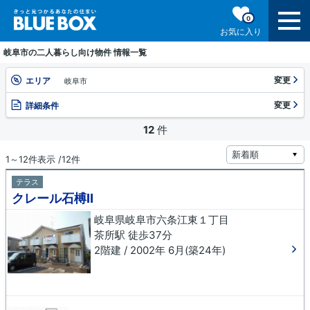
0
お気に入り
岐阜市の二人暮らし向け物件 情報一覧
変更
エリア
岐阜市
変更
詳細条件
12
件
1～12件表示 /12件
テラス
クレール石榑Ⅱ
岐阜県岐阜市六条江東１丁目
茶所駅 徒歩37分
2階建 / 2002年 6月(築24年)