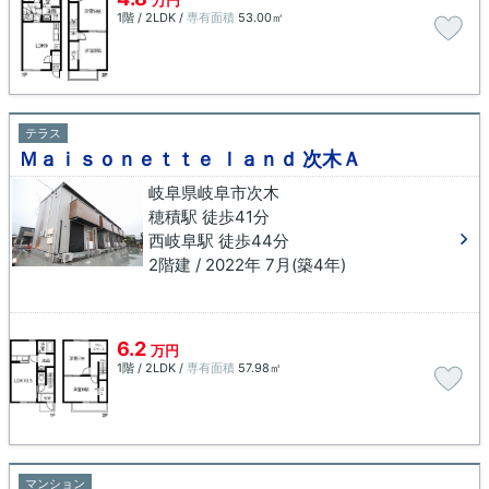
万円
1階 / 2LDK /
専有面積
53.00㎡
テラス
Ｍａｉｓｏｎｅｔｔｅ ｌａｎｄ 次木Ａ
岐阜県岐阜市次木
穂積駅 徒歩41分
西岐阜駅 徒歩44分
2階建 / 2022年 7月(築4年)
6.2
万円
1階 / 2LDK /
専有面積
57.98㎡
マンション