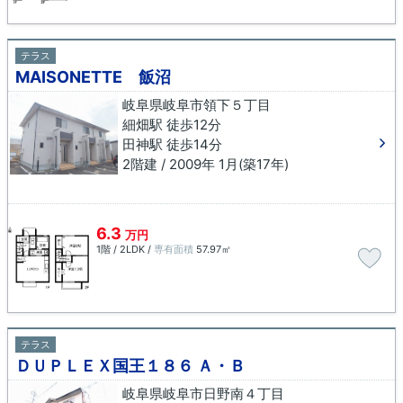
テラス
MAISONETTE 飯沼
岐阜県岐阜市領下５丁目
細畑駅 徒歩12分
田神駅 徒歩14分
2階建 / 2009年 1月(築17年)
6.3
万円
1階 / 2LDK /
専有面積
57.97㎡
テラス
ＤＵＰＬＥＸ国王１８６ Ａ・Ｂ
岐阜県岐阜市日野南４丁目