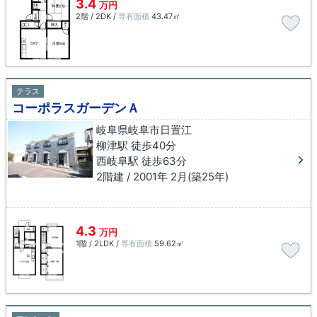
3.4
万円
2階 / 2DK /
専有面積
43.47㎡
テラス
コーポラスガーデンＡ
岐阜県岐阜市日置江
柳津駅 徒歩40分
西岐阜駅 徒歩63分
2階建 / 2001年 2月(築25年)
4.3
万円
1階 / 2LDK /
専有面積
59.62㎡