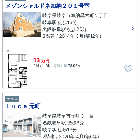
メゾンシャルドネ加納２０１号室
岐阜県岐阜市加納黒木町２丁目
岐阜駅 徒歩13分
名鉄岐阜駅 徒歩20分
3階建 / 2014年 3月(築12年)
13
万円
2階 / 1LDK /
専有面積
78.93㎡
テラス
Ｌｕｃｅ 元町
岐阜県岐阜市元町３丁目
名鉄岐阜駅 徒歩8分
岐阜駅 徒歩13分
2階建 / 2020年 4月(築6年)