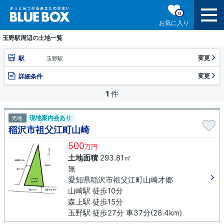
0
お気に入り
玉野駅周辺の土地一覧
変更
駅
玉野駅
変更
詳細条件
1
件
現地案内会あり
売地
稲沢市祖父江町山崎
500
万円
土地面積
293.81㎡
無
愛知県稲沢市祖父江町山崎才郷
山崎駅 徒歩10分
森上駅 徒歩15分
玉野駅 徒歩27分 車37分(28.4km)