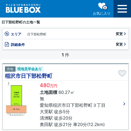
0
お気に入り
日下部松野町の土地一覧
変更
エリア
日下部松野町
変更
詳細条件
1
件
現地見学会あり
売地
稲沢市日下部松野町
480
万円
土地面積
60.27㎡
無
愛知県稲沢市日下部松野町３丁目
大里駅 徒歩5分
清洲駅 徒歩20分
奥田駅 徒歩21分 車20分(12.2km)